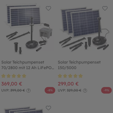
Solar Teichpumpenset
Solar Teichpumpenset
70/2800 mit 12 Ah LiFePO4
150/5000
Akkuspeicher
Durchschnittliche Bewertung von 5 von 5 Sternen
Durchschnittliche Bewertung von
369,00 €
299,00 €
UVP:
399,00 €
UVP:
329,00 €
-8%
-9%
?
?