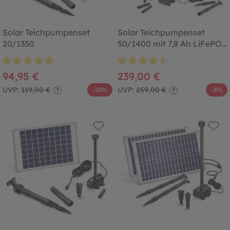
Solar Teichpumpenset
Solar Teichpumpenset
20/1350
50/1400 mit 7,8 Ah LiFePO4
Akkuspeicher
Durchschnittliche Bewertung von 5 von 5 Sternen
Durchschnittliche Bewertung von
94,95 €
239,00 €
UVP:
119,00 €
UVP:
259,00 €
-20%
-8%
?
?