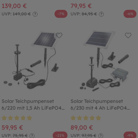
Durchschnittliche Bewertung von 4.8 von 5 Sternen
Durchschnittliche Bewertung von
139,00 €
79,95 €
UVP:
149,00 €
UVP:
84,95 €
-7%
-6%
?
?
Solar Teichpumpenset
Solar Teichpumpenset
6/220 mit 1,5 Ah LiFePO4
6/230 mit 4 Ah LiFePO4
Akkuspeicher
Akkuspeicher
Durchschnittliche Bewertung von 4.9 von 5 Sternen
Durchschnittliche Bewertung von
59,95 €
89,00 €
UVP:
75,95 €
UVP:
97,95 €
-21%
-9%
?
?