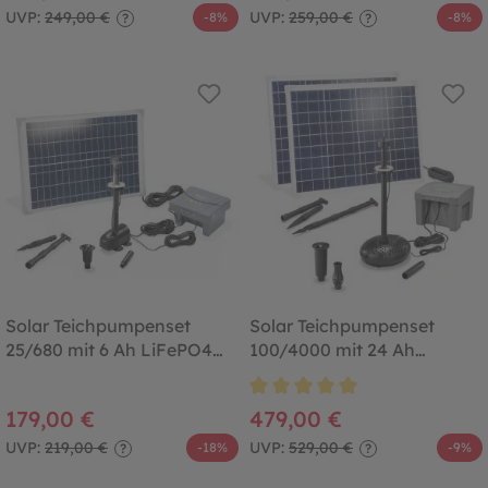
UVP:
249,00 €
UVP:
259,00 €
-8%
-8%
?
?
Solar Teichpumpenset
Solar Teichpumpenset
25/680 mit 6 Ah LiFePO4
100/4000 mit 24 Ah
Akkuspeicher
LiFePO4 Akkuspeicher
Durchschnittliche Bewertung von
179,00 €
479,00 €
UVP:
219,00 €
UVP:
529,00 €
-18%
-9%
?
?