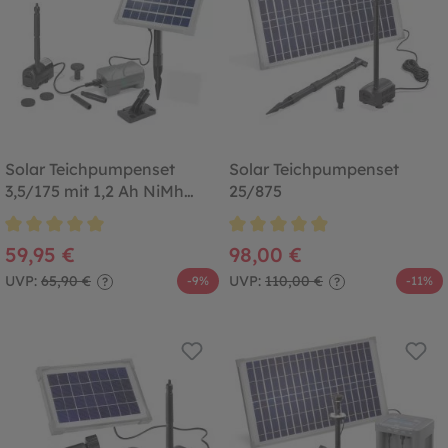
Solar Teichpumpenset
Solar Teichpumpenset
3,5/175 mit 1,2 Ah NiMh
25/875
Akkuspeicher
Durchschnittliche Bewertung von 5 von 5 Sternen
Durchschnittliche Bewertung von
59,95 €
98,00 €
UVP:
65,90 €
UVP:
110,00 €
-9%
-11%
?
?