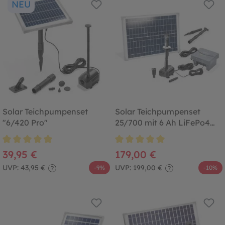
NEU
Solar Teichpumpenset
Solar Teichpumpenset
"6/420 Pro"
25/700 mit 6 Ah LiFePo4
Akkuspeicher
Durchschnittliche Bewertung von 5 von 5 Sternen
Durchschnittliche Bewertung von
39,95 €
179,00 €
UVP:
43,95 €
UVP:
199,00 €
-9%
-10%
?
?