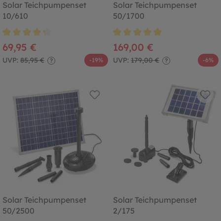
Solar Teichpumpenset
Solar Teichpumpenset
10/610
50/1700
Durchschnittliche Bewertung von 4.3 von 5 Sternen
Durchschnittliche Bewertung von
69,95 €
169,00 €
UVP:
85,95 €
UVP:
179,00 €
-19%
-6%
?
?
Solar Teichpumpenset
Solar Teichpumpenset
50/2500
2/175