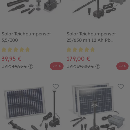
Solar Teichpumpenset
Solar Teichpumpenset
3,5/300
25/650 mit 12 Ah Pb
Akkuspeicher
Durchschnittliche Bewertung von 4.8 von 5 Sternen
Durchschnittliche Bewertung von
39,95 €
179,00 €
UVP:
44,95 €
UVP:
196,00 €
-11%
-9%
?
?