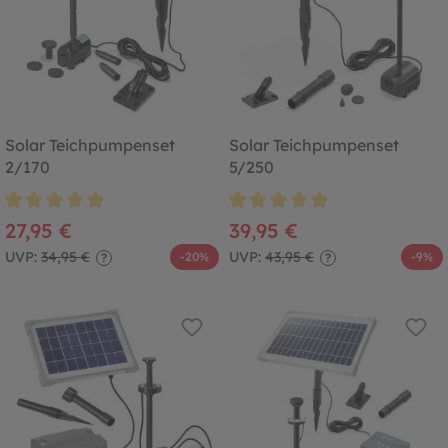
Solar Teichpumpenset
Solar Teichpumpenset
2/170
5/250
Durchschnittliche Bewertung von 4.9 von 5 Sternen
Durchschnittliche Bewertung von
27,95 €
39,95 €
UVP:
34,95 €
UVP:
43,95 €
-20%
-9%
?
?