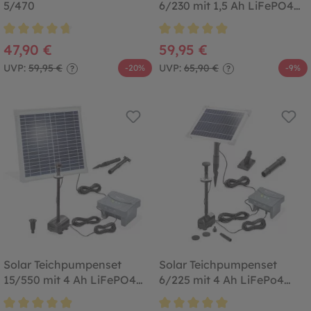
5/470
6/230 mit 1,5 Ah LiFePO4
Akkuspeicher
Durchschnittliche Bewertung von 4.7 von 5 Sternen
Durchschnittliche Bewertung von
47,90 €
59,95 €
UVP:
59,95 €
UVP:
65,90 €
-20%
-9%
?
?
Solar Teichpumpenset
Solar Teichpumpenset
15/550 mit 4 Ah LiFePO4
6/225 mit 4 Ah LiFePo4
Akkuspeicher
Akkuspeicher