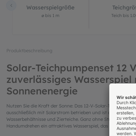
Wasserspielgröße
Teichgr
⌀ bis 1 m
Teich bis 1.0
Produktbeschreibung
Solar-Teichpumpenset 12 V 
zuverlässiges Wasserspiel 
Sonnenenergie
Nutzen Sie die Kraft der Sonne: Das 12-V-Solar-Teichpumpens
ausschließlich mit Solarstrom betrieben und ist die ideale L
Wasserbehältnisse und Zierteiche. Ganz ohne Stromanschluss
Handumdrehen ein attraktives Wasserspiel, das gleichzeitig 