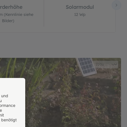
rderhöhe
Solarmodul
m (Kennlinie siehe
12 Wp
Bilder)