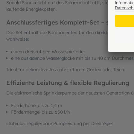
Sobald Sonnenlicht auf das Solarmodul trifft, startet die 
laufende Energiekosten.
Anschlussfertiges Komplett-Set – sofort ei
Das Set enthält alle Komponenten für den direkten Betrieb. 
wahlweise:
einem dreistufigen Wassespiel oder
eine ausladende Wasserglocke mit bis zu 40 cm Durchmes
Ideal für dekorative Akzente in Ihrem Garten oder Teich.
Effiziente Leistung & flexible Regulierung
Die elektronische Sprinklerpumpe der neuesten Generation ü
Förderhöhe: bis zu 1,4 m
Fördermenge: bis zu 650 l/h
stufenlos regulierbare Pumpleistung per Drehregler