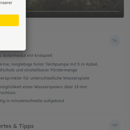
es Solarmodul mit Erdspieß
rme, langlebige Solar Teichpumpe mit 5 m Kabel,
ufschutz und einstellbarer Fördermenge
rsprinkler für unterschiedliche Wasserspiele
möglichkeit eines Wasserspeiers über 13 mm
nschluss
tig in minutenschnelle aufgebaut
rtes & Tipps