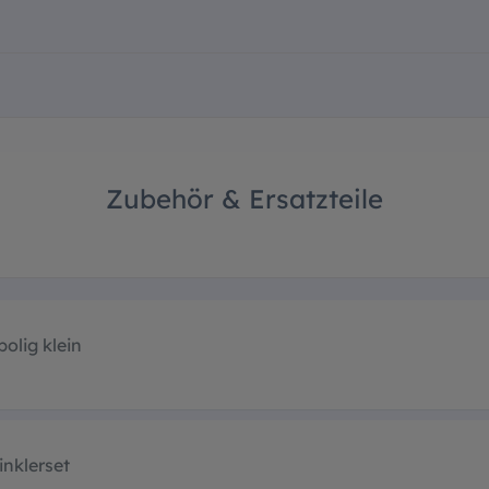
Zubehör & Ersatzteile
olig klein
nklerset