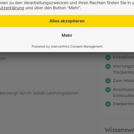
Pumpe automatisch – geräuscharm und ohne
nsatzbereit
Mit den mitgelieferten Düsen erzeugen Sie
Vorteile
Kristallin
ser
Wartungsa
Trockenla
Zwei Wasse
Anschluss
berzeugt durch solide Leistungsdaten:
Schlaucha
Steckerfer
Wissenswe