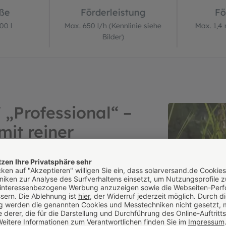
öße
Förderleistung
Fö
00 l
Max. 650 l/h (Kennlinie siehe
Max. 1,4 
Bilder)
„Professional“ –
mit reiner
et der Professional-Modellreihe wird
ösung für große Gartenteiche,
 oder Werkzeug installieren Sie im
für eine effektive Wasserumwälzung sorgt.