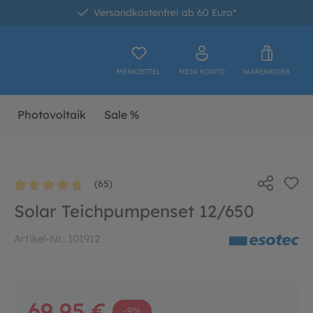
Versandkostenfrei ab 60 Euro*
MERKZETTEL
MEIN KONTO
WARENKORB
Photovoltaik
Sale %
(65)
Durchschnittliche Bewertung von 4.8 von 5 Sternen
Solar Teichpumpenset 12/650
Artikel-Nr.:
101912
69,95 €
-9%