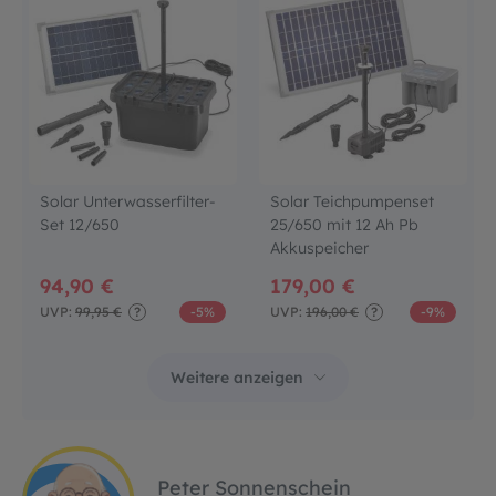
Solar Unterwasserfilter-
Solar Teichpumpenset
Set 12/650
25/650 mit 12 Ah Pb
Akkuspeicher
94,90 €
179,00 €
UVP:
99,95 €
?
-5%
UVP:
196,00 €
?
-9%
Peter Sonnenschein