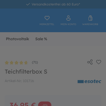
Versandkostenfrei ab 60 Euro*
MERKZETTEL
MEIN KONTO
WARENKORB
Photovoltaik
Sale %
(71)
Durchschnittliche Bewertung von 4.8 von 5 Sternen
Teichfilterbox S
Artikel-Nr.:
101716
36,95 €
-8%