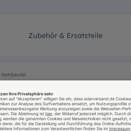
Zubehör & Ersatzteile
t Netzbeutel