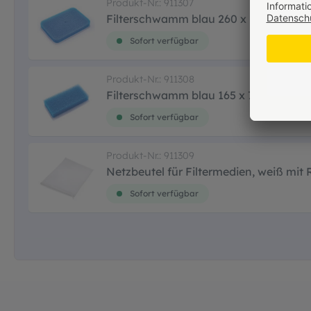
Produkt-Nr.: 911307
Filterschwamm blau 260 x 180 x 34 mm 
Sofort verfügbar
Produkt-Nr.: 911308
Filterschwamm blau 165 x 75 x 30 mm -
Sofort verfügbar
Produkt-Nr.: 911309
Netzbeutel für Filtermedien, weiß mit
Sofort verfügbar