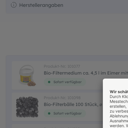
Herstellerangaben
Produkt-Nr.: 101077
Bio-Filtermedium ca. 4,5 l im Eimer mi
Sofort verfügbar
Produkt-Nr.: 101098
Bio-Filterbälle 100 Stück, ⌀ ca. 30 mm
Sofort verfügbar