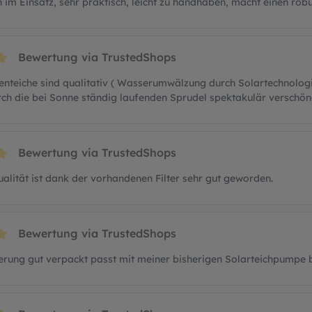
ern im Einsatz, sehr praktisch, leicht zu handhaben, macht einen rob
Bewertung via TrustedShops
t 5 von 5 Sternen
enteiche sind qualitativ ( Wasserumwälzung durch Solartechnologi
ch die bei Sonne ständig laufenden Sprudel spektakulär verschön
Bewertung via TrustedShops
t 5 von 5 Sternen
alität ist dank der vorhandenen Filter sehr gut geworden.
Bewertung via TrustedShops
t 5 von 5 Sternen
ferung gut verpackt passt mit meiner bisherigen Solarteichpumpe