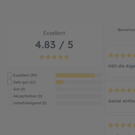
Bewertung
Exzellent
4.83 / 5
Bewertung mi
Durchschnittliche Bewertung von 4.8 von 5 Ste
Hält die Alg
83%
Exzellent (59)
17%
Sehr gut (12)
0%
Gut (0)
Bewertung mi
0%
Akzeptierbar (0)
Genial einfac
0%
Unbefriedigend (0)
Bewertung mi