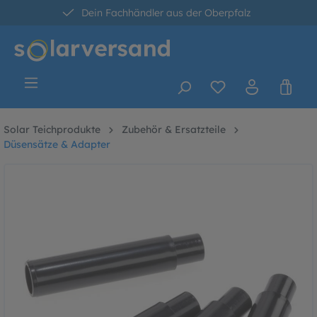
Dein Fachhändler aus der Oberpfalz
alt springen
30 Tage kostenlose Retoure
Versandkostenfrei ab 60 Euro*
Solar Teichprodukte
Zubehör & Ersatzteile
Düsensätze & Adapter