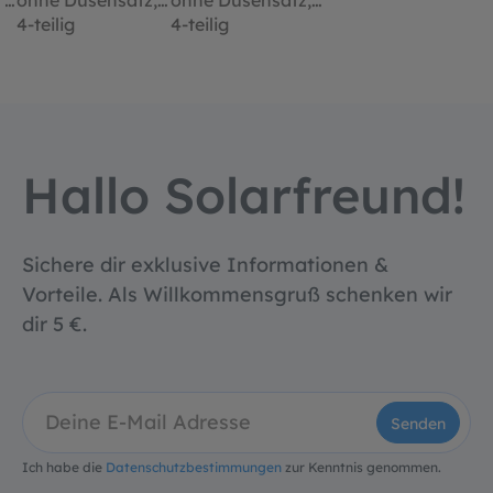
,
ohne Düsensatz,
ohne Düsensatz,
4-teilig
4-teilig
Hallo Solarfreund!
Sichere dir exklusive Informationen &
Vorteile. Als Willkommensgruß schenken wir
dir 5 €.
Senden
Ich habe die
Datenschutzbestimmungen
zur Kenntnis genommen.