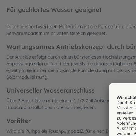
Für gechlortes Wasser geeignet
Durch die hochwertigen Materialien ist die Pumpe für die 
Schwimmbädern im privaten Bereich geeignet.
Wartungsarmes Antriebskonzept durch bür
Der Antrieb erfolgt durch einen bürstenlosen Hochleistungsm
Anpassungselektronik mit der jeweils maximal verfügbaren E
erhalten Sie immer die maximale Pumpleistung mit der aktue
Solarmodulleistung.
Universeller Wasseranschluss
Über 2 Anschlüsse mit je einem 1 1/2 Zoll Außengewinde läss
Standardinstallationsmaterial integrieren.
Vorfilter
Wird die Pumpe als Tauchpumpe z.B. für einen Bachlauf eing