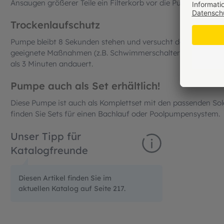
Ansaugen größerer Teile ein Filterkorb vor die Pumpe gestec
Trockenlaufschutz
Pumpe bleibt 8 Sekunden stehen und versucht dann noch 3 
geeignete Maßnahmen (z.B. Schwimmerschalter o.ä.) ist zu ve
als 3 Minuten andauert.
Pumpe auch als Set erhältlich!
Diese Pumpe ist auch als Komplettset mit den passenden So
finden Sie Sets für einen Bachlauf oder Poolpumpensystem.
Unser Tipp für
Katalogfreunde
Diesen Artikel finden Sie im
aktuellen Katalog auf Seite 217.