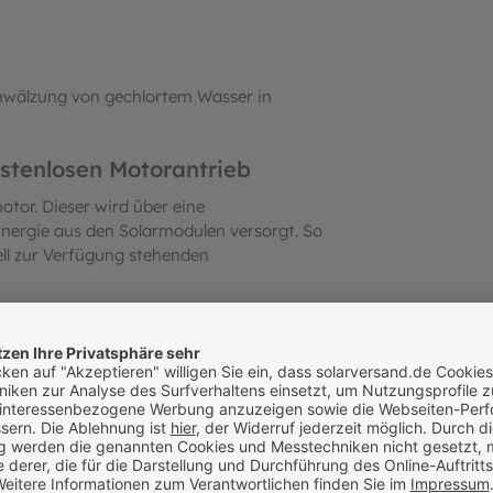
Umwälzung von gechlortem Wasser in
stenlosen Motorantrieb
otor. Dieser wird über eine
nergie aus den Solarmodulen versorgt. So
ll zur Verfügung stehenden
t sich die Pumpe ideal in Systeme mit
esetzt, so kann zum Schutz vor dem