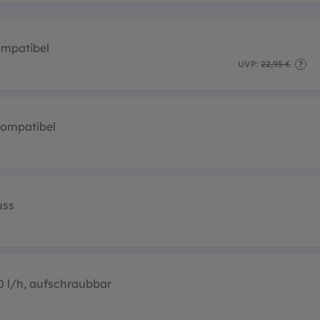
ompatibel
UVP:
22,95 €
?
kompatibel
uss
0 l/h, aufschraubbar