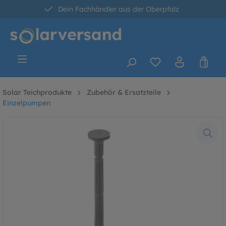
Dein Fachhändler aus der Oberpfalz
alt springen
30 Tage kostenlose Retoure
Versandkostenfrei ab 60 Euro*
Solar Teichprodukte
Zubehör & Ersatzteile
Einzelpumpen