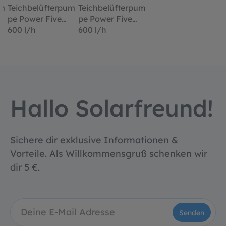
um
Teichbelüfterpum
Teichbelüfterpum
pe Power Five
pe Power Five
600 l/h
600 l/h
Hallo Solarfreund!
Sichere dir exklusive Informationen &
Vorteile. Als Willkommensgruß schenken wir
dir 5 €.
Senden