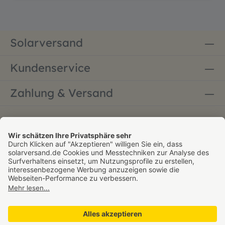
Solarversand
Kundenservice
Zahlung & Versand
Bestellung widerrufen
* Alle Preise inkl. gesetzl. Mehrwertsteuer zzgl.
Versandkosten - versandkostenfrei ab 60 € innerhalb
Deutschlands. Gültig nur für den Paketversand,
Sperrgutversand ausgenommen. Versand erfolgt per DHL
»GoGreen« innerhalb Deutschlands.