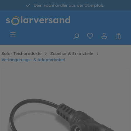
Dein Fachhändler aus der Oberpfalz
alt springen
30 Tage kostenlose Retoure
Versandkostenfrei ab 60 Euro*
Solar Teichprodukte
Zubehör & Ersatzteile
Verlängerungs- & Adapterkabel