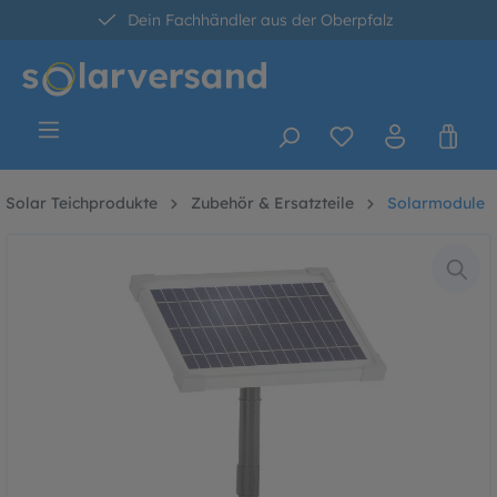
Dein Fachhändler aus der Oberpfalz
alt springen
30 Tage kostenlose Retoure
Versandkostenfrei ab 60 Euro*
Solar Teichprodukte
Zubehör & Ersatzteile
Solarmodule