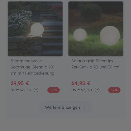
Stimmungsvolle
Solarkugeln Siena im
Solarkugel Siena ⌀ 20
2er-Set - ⌀ 20 und 30 cm
cm mit Fernbedienung
29,95 €
64,95 €
UVP:
32,95 €
?
-9%
UVP:
69,95 €
?
-7%