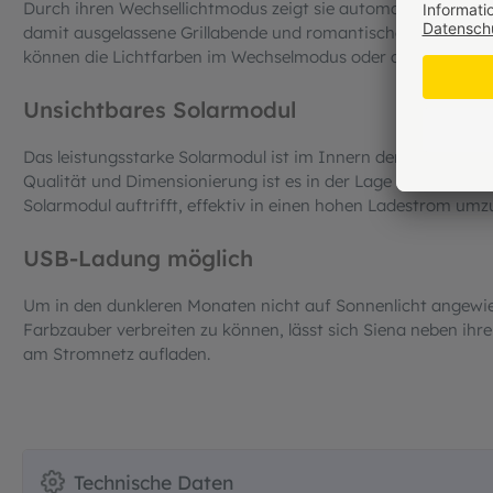
Durch ihren Wechsellichtmodus zeigt sie automatisch, welche
damit ausgelassene Grillabende und romantische Stunden z
können die Lichtfarben im Wechselmodus oder auch fest eing
Unsichtbares Solarmodul
Das leistungsstarke Solarmodul ist im Innern der Leuchtkug
Qualität und Dimensionierung ist es in der Lage das Sonnenl
Solarmodul auftrifft, effektiv in einen hohen Ladestrom um
USB-Ladung möglich
Um in den dunkleren Monaten nicht auf Sonnenlicht angewie
Farbzauber verbreiten zu können, lässt sich Siena neben i
am Stromnetz aufladen.
Technische Daten