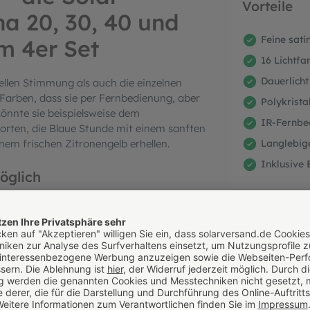
Vorteile
na 20, 30, 40 und
Feine sat
m 4er Set
16 Lichtf
Dauerlicht
ellen Stimmung als auch die einzelnen
 Farben, dass sie per Fernbedienung, aber
Polykrista
önnte sie beispielsweise dem
IR-Fernbed
rten, die Blaue Stunde mit einem sanften
nem frischen Zitronengelb erhellen.
Langlebige
Inklusive
öglich
onst. Sie kann Ihren Garten mit 16
ie Lichtintensität über die IR-
Wissenswe
sart kann zwischen Dauerlicht, schnellen
Klicke hier um
siger Übergang (15 Farben) gewählt werden.