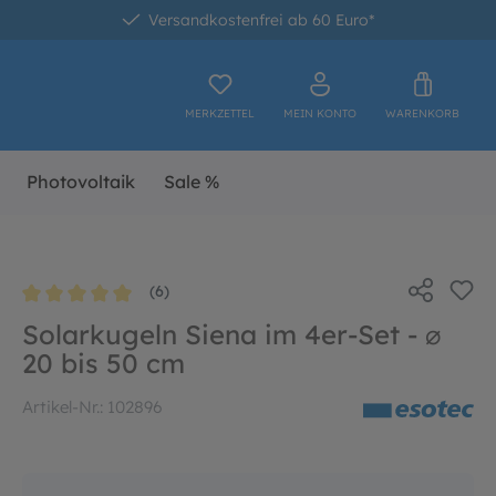
Versandkostenfrei ab 60 Euro*
MERKZETTEL
MEIN KONTO
WARENKORB
Photovoltaik
Sale %
(6)
Durchschnittliche Bewertung von 5 von 5 Sternen
Solarkugeln Siena im 4er-Set - ⌀
20 bis 50 cm
Artikel-Nr.:
102896