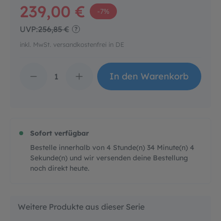
239,00 €
-7%
UVP:
256,85 €
?
inkl. MwSt. versandkostenfrei in DE
Produkt Anzahl: Gib d
In den Warenkorb
Sofort verfügbar
Bestelle innerhalb von
4
Stunde(n)
34
Minute(n)
3
Sekunde(n)
und wir versenden deine Bestellung
noch direkt heute.
Weitere Produkte aus dieser Serie