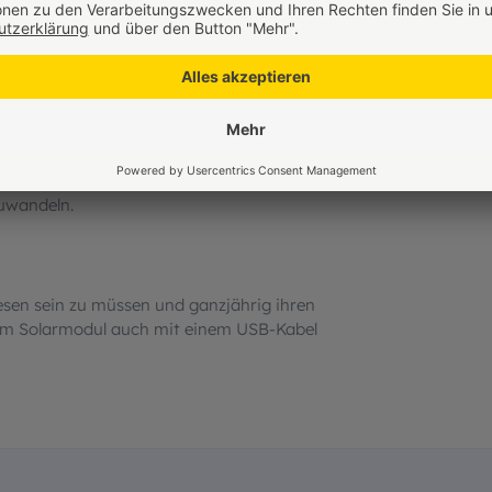
 Farben in ihr stecken und unterstreicht
u zweit. Je nach Wunsch und Stimmung
estellt werden.
el unsichtbar eingebaut. Durch Ihre hohe
icht, welches durch die Kugel auf dem
zuwandeln.
sen sein zu müssen und ganzjährig ihren
hrem Solarmodul auch mit einem USB-Kabel