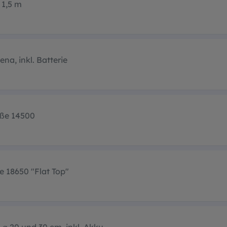
1,5 m
na, inkl. Batterie
öße 14500
e 18650 "Flat Top"