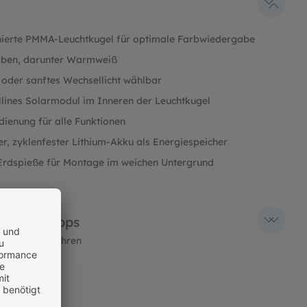
inierte PMMA-Leuchtkugel für optimale Farbwiedergabe
arben, darunter Warmweiß
 oder sanftes Wechsellicht wählbar
llines Solarmodul im Inneren der Leuchtkugel
ienung für alle Funktionen
r, zyklenfester Lithium-Akku als Energiespeicher
 Erdspieße für Montage im weichen Untergrund
rtes & Tipps
 mehr zu erfahren