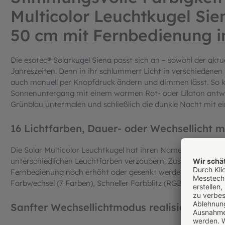
Multicolor Leuchtkugel Sie
50 cm mit Fernbedienung i
Die esotec® Solarkugel Siena passt sich an – sowohl der aktu
Jahreszeiten. Denn in ihr schlummert Licht in verschiedenen
auch manuell per Knopfdruck ändern und dimmen lässt. So k
Sonnenuntergang mit einem warmen Rot- oder Lilaton antwo
Grünblau untermalen und schließlich die dunkle Nacht mit ei
16 Lichtfarben, Dauer- oder Wechsellicht m
Die Solar Multicolor Leuchtkugel hat ihren Namen nicht ums
unterschiedlichen Leuchtfarben verzaubern. Zusätzlich kann d
Fernbedienung noch erhöht oder gesenkt werden. Die Betrieb
Farbwechsel (7 Farben), Schneller Farbblitz (RGB) oder flüs
Sanfter Wechsellichtmodus realisierbar