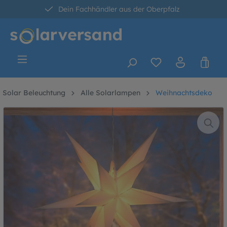
Dein Fachhändler aus der Oberpfalz
alt springen
30 Tage kostenlose Retoure
Versandkostenfrei ab 60 Euro*
Solar Beleuchtung
Alle Solarlampen
Weihnachtsdeko