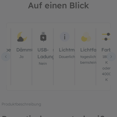
Auf einen Blick
Bildergalerie überspringen
er
ernbedienung?
Dämmerungssensor?
USB-
Lichtmodus
Lichtfarbe(n)
Farbt
Ladung?
ein
Ja
Dauerlicht
tageslichtweiß,
1800
bernstein
K
Nein
oder
4000
K
Produktbeschreibung