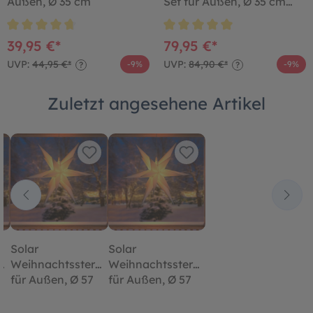
Außen, Ø 35 cm
Set für Außen, Ø 35 cm
und 57 cm
39,95 €*
79,95 €*
UVP:
44,95 €*
UVP:
84,90 €*
-9%
-9%
?
?
Zuletzt angesehene Artikel
Solar
Solar
n
Weihnachtsstern
Weihnachtsstern
für Außen, Ø 57
für Außen, Ø 57
cm
cm