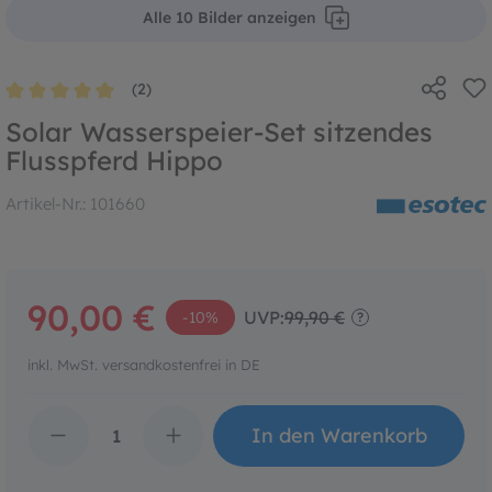
Alle 10 Bilder anzeigen
(2)
Durchschnittliche Bewertung von 5 von 5 Sternen
Solar Wasserspeier-Set sitzendes
Flusspferd Hippo
Artikel-Nr.:
101660
90,00 €
UVP:
99,90 €
-10%
?
inkl. MwSt. versandkostenfrei in DE
Produkt Anzahl: Gib den 
In den Warenkorb