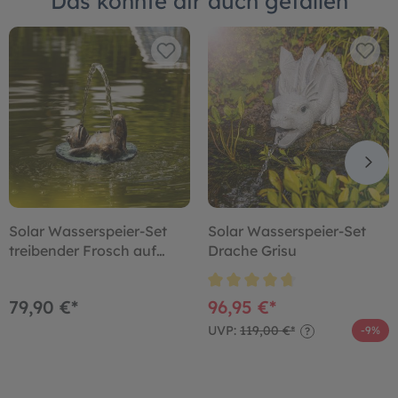
Das könnte dir auch gefallen
Solar Wasserspeier-Set
Solar Wasserspeier-Set
treibender Frosch auf
Drache Grisu
Seerosenblatt
79,90 €*
96,95 €*
UVP:
119,00 €*
-9%
?