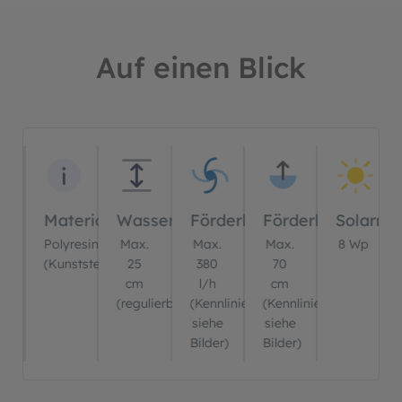
Auf einen Blick
Bildergalerie überspringen
Material
Wasserstrahllänge
Förderleistung
Förderhöhe
Solarmo
Polyresin
Max.
Max.
Max.
8 Wp
(Kunststein)
25
380
70
cm
l/h
cm
(regulierbar)
(Kennlinie
(Kennlinie
siehe
siehe
Bilder)
Bilder)