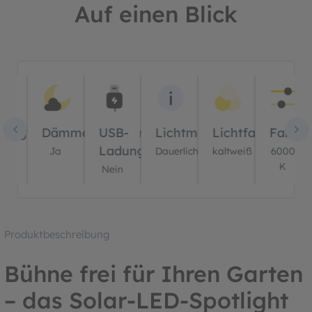
Auf einen Blick
Bildergalerie überspringen
ung?
wegungssensor?
Dämmerungssensor?
USB-
Lichtmodus
Lichtfarbe(n)
Farbte
Ladung?
in
Ja
Dauerlicht
kaltweiß
6000
K
Nein
Produktbeschreibung
Bühne frei für Ihren Garten
– das Solar-LED-Spotlight