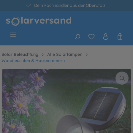
Dein Fachhändler aus der Oberpfalz
alt springen
30 Tage kostenlose Retoure
Versandkostenfrei ab 60 Euro*
Solar Beleuchtung
Alle Solarlampen
Wandleuchten & Hausnummern