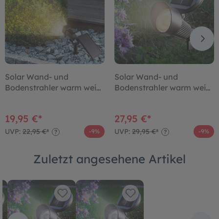
Solar Wand- und
Solar Wand- und
Bodenstrahler warm weiß
Bodenstrahler warm weiß
im Kunststoffgehäuse
im Alugehäuse
19,95 €*
27,95 €*
UVP:
22,95 €*
UVP:
29,95 €*
-9%
-9%
?
?
Zuletzt angesehene Artikel