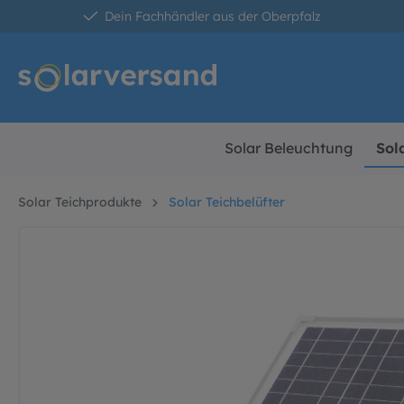
Dein Fachhändler aus der Oberpfalz
springen
Zur Hauptnavigation springen
Solar Beleuchtung
Sol
Solar Teichprodukte
Solar Teichbelüfter