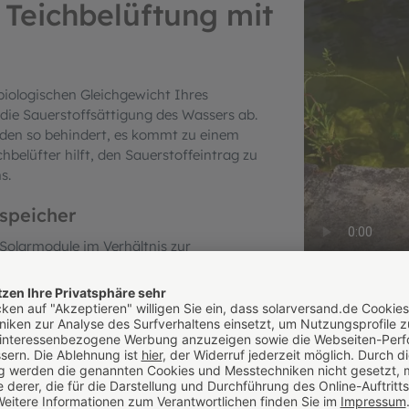
 Teichbelüftung mit
iologischen Gleichgewicht Ihres
die Sauerstoffsättigung des Wassers ab.
den so behindert, es kommt zu einem
hbelüfter hilft, den Sauerstoffeintrag zu
s.
speicher
 Solarmodule im Verhältnis zur
unktion der Pumpe auch dann
r Maximum erreicht. Ein weiterer Pluspunkt
en-Akku. Dieser speichert die
nötigt und gibt die gespeicherte Energie
b. An sonnenreichen Tagen wird somit
.