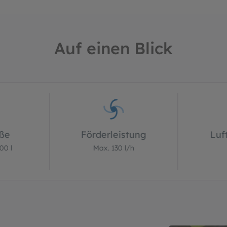
Auf einen Blick
öße
Förderleistung
Luf
00 l
Max. 130 l/h