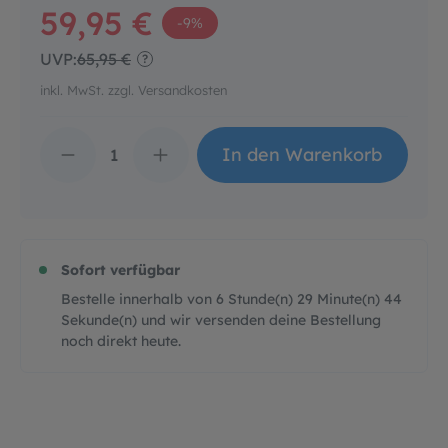
59,95 €
-9%
UVP:
65,95 €
?
inkl. MwSt. zzgl. Versandkosten
Produkt Anzahl: Gib d
In den Warenkorb
Sofort verfügbar
Bestelle innerhalb von
6
Stunde(n)
29
Minute(n)
43
Sekunde(n)
und wir versenden deine Bestellung
noch direkt heute.