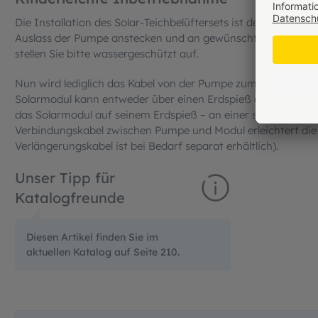
Die Installation des Solar-Teichbelüftersets ist denkbar ein
Auslass der Pumpe anstecken und an gewünschter Stelle im G
stellen Sie bitte wassergeschützt auf.
Nun wird lediglich das Kabel von der Pumpe zum Solarmodul 
Solarmodul kann entweder über einen Erdspieß oder eine Wa
das Solarmodul auf seinem Erdspieß – an einer schattenfreie
Verbindungskabel zwischen Pumpe und Modul erleichtert die
Verlängerungskabel ist bei Bedarf separat erhältlich).
Unser Tipp für
Katalogfreunde
Diesen Artikel finden Sie im
aktuellen Katalog auf Seite 210.