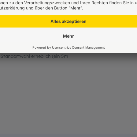
fach. Einfach Schlauch und Sprudelstein am
artenteich platzieren. Die Pumpe selbst
verlegt und dort angesteckt. Das
ndhalterung montiert werden. Richten Sie
n Stelle – nach Süden aus. Das 3m lange
 Standortwahl erheblich (ein 5m