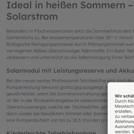
Ideal in heißen Sommern –
Solarstrom
Besonders in Flachwasserzonen setzt die Sommerhitze dem b
Gartenteichs zu. Bei Wassertemperaturen über 25° C nimmt 
Biologische Reinigungsprozesse durch Mikroorganismen wer
verringerten Abbau überschüssiger Nährstoffe. Ein Solar-Teic
verbessern und unterstützt so die Selbstreinigung Ihres Teich
Solarmodul mit Leistungsreserve und Akku
Bei den neuen esotec Professional-Teichbelüftersets sind die
Pumpenleistung bewusst großzügig ausgelegt. So ist eine F
gewährleistet, wenn die Sonneneinstrahlung gerade nicht ih
ist der in der Rückseite eingebaute zyklenstarker Lithium-Eis
Überschussenergie, welche der Teichbelüfter gerade nicht be
dann wieder bei bewölktem Himmel oder Sonnenuntergang a
eine Pumpenlaufzeit von bis zu 18,5 Stunden pro Tag erreicht
Kinderleichte Inbetriebnahme