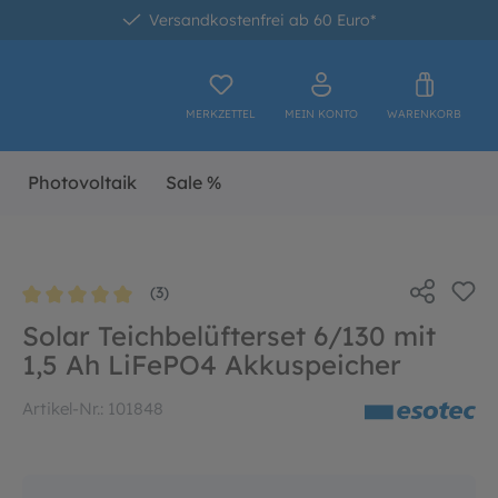
Versandkostenfrei ab 60 Euro*
MERKZETTEL
MEIN KONTO
WARENKORB
Photovoltaik
Sale %
(3)
Durchschnittliche Bewertung von 5 von 5 Sternen
Solar Teichbelüfterset 6/130 mit
1,5 Ah LiFePO4 Akkuspeicher
Artikel-Nr.:
101848