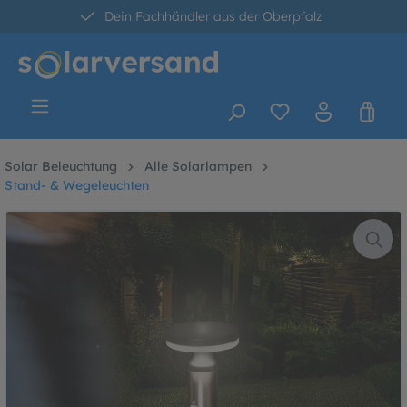
Dein Fachhändler aus der Oberpfalz
alt springen
30 Tage kostenlose Retoure
Versandkostenfrei ab 60 Euro*
Solar Beleuchtung
Alle Solarlampen
Stand- & Wegeleuchten