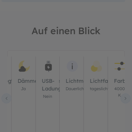
Auf einen Blick
Bildergalerie überspringen
ung?
wegungssensor?
Dämmerungssensor?
USB-
Lichtmodus
Lichtfarbe(n)
Farbte
Ladung?
a
Ja
Dauerlicht
tageslichtweiß
4000
K
Nein