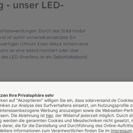
g - unser LED-
rheitsanwendungen. Durch das Solarmodul
 ist somit universell einsetzbar. Ein
wertigen Lithium Eisen Akkus sichern eine
kann an eine Wand montiert oder über
 des LED-Streifens ist ein Selbstklebeband
Helligkeit der 300 LEDs in 3 Stufen
ch dann die Helligkeit automatisch auf
ximale Leuchtdauer. Bei voller Leuchtkraft
bei halber Helligkeit bereits 20 Stunden
in Viertel der Leistung, sind sogar bis zu
ärke und Leuchtdauer optimal an Ihre