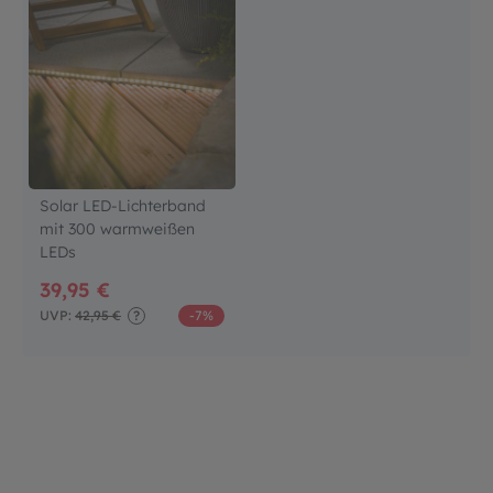
Solar LED-Lichterband
mit 300 warmweißen
LEDs
39,95 €
UVP:
42,95 €
?
-7%