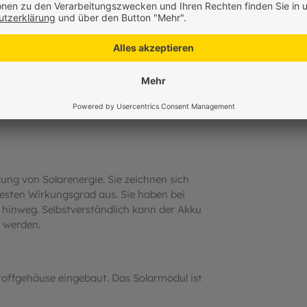
olie aufgelötet. Die Trägerfolie ist in
eingesetzt. An der Rückseite des Schlauchs
der Schlauch bequem auf fettfreien
igung kann noch über die beiliegenden 6
rung von Solarenergie. Sie zeichnen sich
esten Wirkungsgrad aus. Sie haben bei
hinweg. Selbstverständlich kann der Akku
 werden.
toffgehäuse eingebaut. Das Solarmodul ist