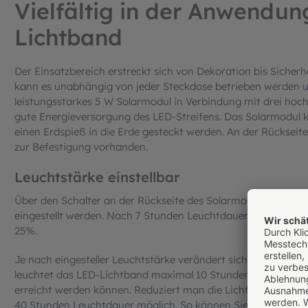
Vielfältig in der Anwendun
Lichtband
Der Einsatzbereich erstreckt sich von Dekoration bis Siche
kann es unabhängig von jeder Steckdose betrieben werden und
leistungsstarkes 5 W Solarmodul in Verbindung mit drei hoch
gute Energieversorgung des LED-Streifens. Das Solarmodul 
einen Erdspieß in die Erde gesteckt werden. An der Rückseite
zur Befestigung vorhanden.
Leuchtstärke einstellbar
Über den Schalter an der Rückseite des Solarmoduls kann die 
eingestellt werden. Nach 7 Stunden Leuchtdauer reduziert si
25%.
Je nach eingesteller Leuchtstärke verändert sich auch die ma
leuchtet das LED-Lichtband maximal 10 Stunden, wohingegen 
erreicht werden können. Reduziert man die Lichtleistung auf e
40 Stunden Leuchtdauer möglich. So können Sie die Lichtst