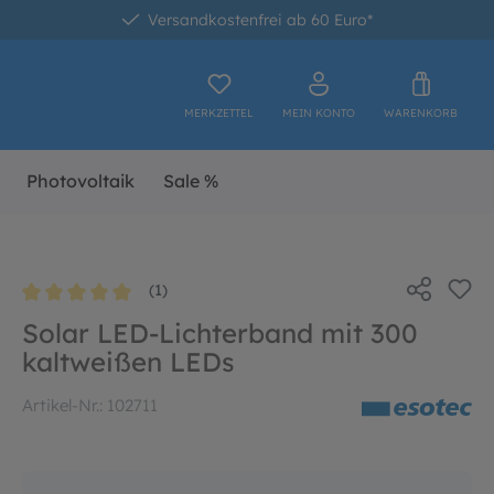
Versandkostenfrei ab 60 Euro*
MERKZETTEL
MEIN KONTO
WARENKORB
Photovoltaik
Sale %
(1)
Durchschnittliche Bewertung von 5 von 5 Sternen
Solar LED-Lichterband mit 300
kaltweißen LEDs
Artikel-Nr.:
102711