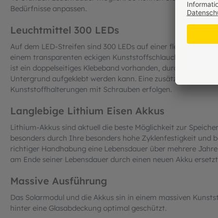
Bedürfnisse anpassen.
Leuchtmittel 300 LEDs
Auf dem LED-Streifen sind 300 LEDs auf einer flexiblen Trägerf
einem transparenten eckigen Kunststoffschlauch wetterfest 
ist ein doppelseitiges Klebeband vorhanden, durch welches 
Untergrund aufgeklebt werden kann. Eine zusätzliche Befest
Kunststoffhalterungen mit Schrauben erfolgen.
Langlebige Lithium Eisen Akkus
Lithium-Akkus sind aktuell die beste Möglichkeit zur Speiche
besonders durch Ihre besonders hohe Zyklenfestigkeit und b
richtiger Handhabung eine Lebensdauer über mehrere Jahre 
am Ende seiner Lebensdauer durch einen neuen Akku ersetzt
Massive Ausführung
Das Solarmodul und die Akkus sin in einem massiven Kunsts
hinter eine Glasabdeckung optimal geschützt.