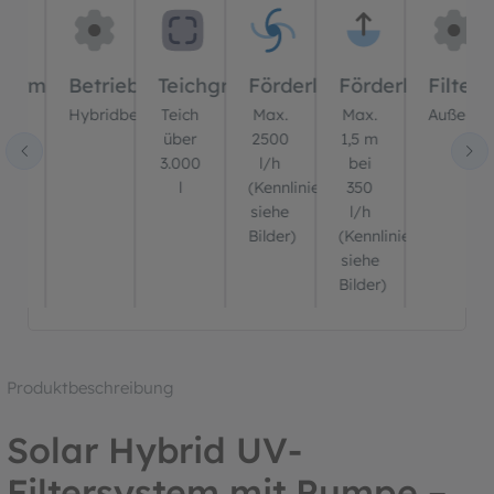
olarmodule
Betriebsart
Teichgröße
Förderleistung
Förderhöhe
Filtert
2
Hybridbetrieb
Teich
Max.
Max.
Außenfilt
ück
über
2500
1,5 m
3.000
l/h
bei
l
(Kennlinie
350
siehe
l/h
Bilder)
(Kennlinie
siehe
Bilder)
Produktbeschreibung
Solar Hybrid UV-
Filtersystem mit Pumpe –