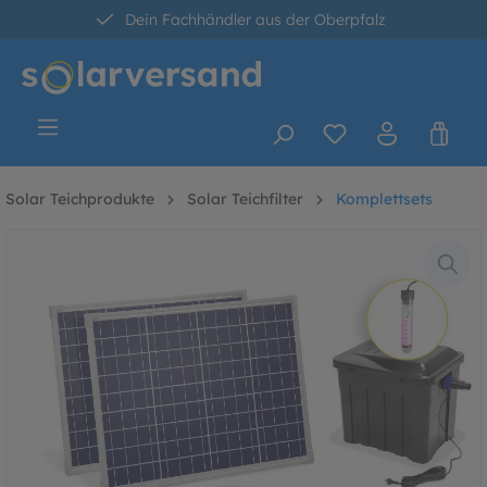
Dein Fachhändler aus der Oberpfalz
alt springen
30 Tage kostenlose Retoure
Versandkostenfrei ab 60 Euro*
Solar Teichprodukte
Solar Teichfilter
Komplettsets