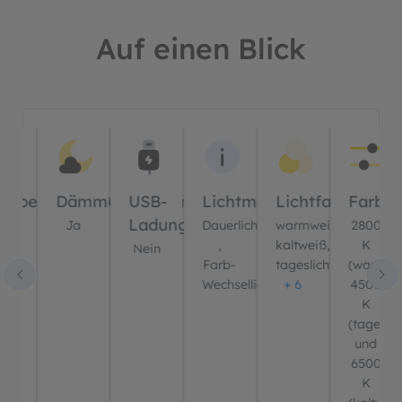
Auf einen Blick
Bildergalerie überspringen
er
ernbedienung?
Dämmerungssensor?
USB-
Lichtmodus
Lichtfarbe(n)
Farbt
Ladung?
ein
Ja
Dauerlicht
warmweiß,
2800
,
kaltweiß,
K
Nein
Farb-
tageslichtweiß
(warmwe
Wechsellicht
+ 6
4500
K
(tagesli
und
6500
K