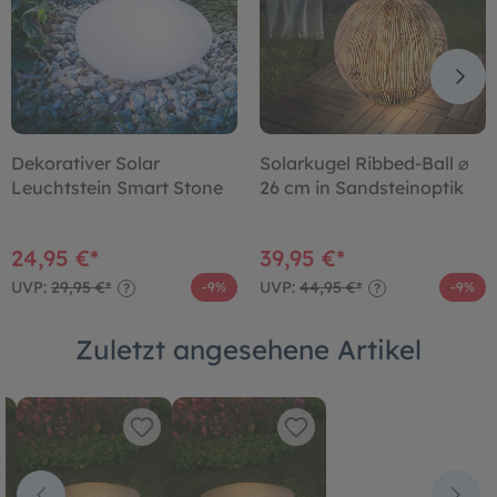
Dekorativer Solar
Solarkugel Ribbed-Ball ⌀
Leuchtstein Smart Stone
26 cm in Sandsteinoptik
24,95 €*
39,95 €*
UVP:
29,95 €*
UVP:
44,95 €*
-9%
-9%
?
?
Zuletzt angesehene Artikel