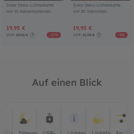
Solar Deko-Lichterkette
Solar Deko-Lichterkette
mit 10 Adventssternen
mit 30 Sternchen
19,95 €
19,95 €
UVP:
23,92 €
?
-17%
UVP:
21,95 €
?
-9%
Auf einen Blick
Bildergalerie überspringen
er
ernbedienung?
Dämmerungssensor?
USB-
Lichtmodus
Lichtfarbe(n)
Farbt