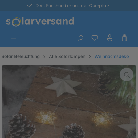
Dein Fachhändler aus der Oberpfalz
alt springen
30 Tage kostenlose Retoure
Versandkostenfrei ab 60 Euro*
Solar Beleuchtung
Alle Solarlampen
Weihnachtsdeko