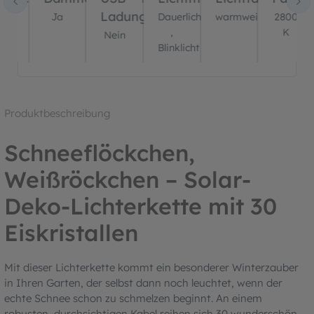
Ladung?
ein
Ja
Dauerlicht
warmweiß
2800
,
K
Nein
Blinklicht
Produktbeschreibung
Schneeflöckchen,
Weißröckchen – Solar-
Deko-Lichterkette mit 30
Eiskristallen
Mit dieser Lichterkette kommt ein besonderer Winterzauber
in Ihren Garten, der selbst dann noch leuchtet, wenn der
echte Schnee schon zu schmelzen beginnt. An einem
robusten, durchsichtigen Kabel reihen sich 30 wunderschön