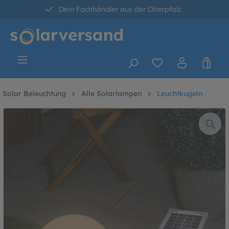
Dein Fachhändler aus der Oberpfalz
alt springen
30 Tage kostenlose Retoure
Versandkostenfrei ab 60 Euro*
Solar Beleuchtung
Alle Solarlampen
Leuchtkugeln