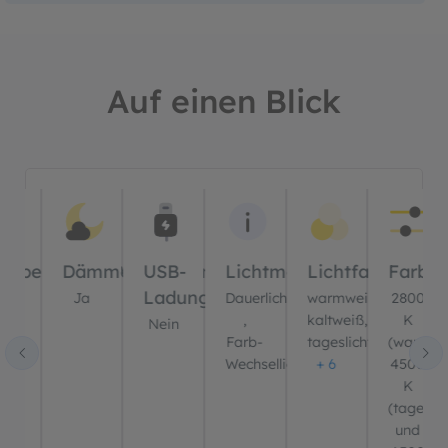
Auf einen Blick
Bildergalerie überspringen
er
ernbedienung?
Dämmerungssensor?
USB-
Lichtmodus
Lichtfarbe(n)
Farbt
Ladung?
ein
Ja
Dauerlicht
warmweiß,
2800
,
kaltweiß,
K
Nein
Farb-
tageslichtweiß
(warmwe
Wechsellicht
+ 6
4500
K
(tagesli
und