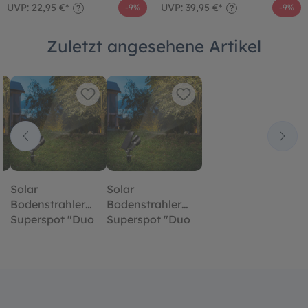
UVP:
22,95 €*
UVP:
39,95 €*
-9%
-9%
?
?
Zuletzt angesehene Artikel
Solar
Solar
Bodenstrahler
Bodenstrahler
Superspot "Duo
Superspot "Duo
Color" im
Color" im
Alugehäuse
Alugehäuse