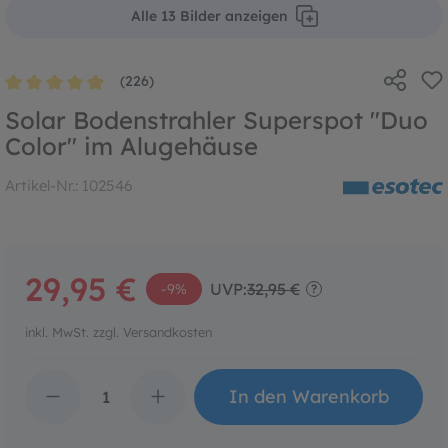
Alle 13 Bilder anzeigen
(226)
Durchschnittliche Bewertung von 4.9 von 5 Sternen
Solar Bodenstrahler Superspot "Duo
Color" im Alugehäuse
Artikel-Nr.:
102546
29,95 €
UVP:
32,95 €
-9%
?
inkl. MwSt. zzgl. Versandkosten
Produkt Anzahl: Gib den 
In den Warenkorb