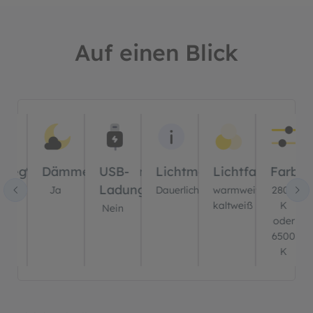
Auf einen Blick
Bildergalerie überspringen
ung?
wegungssensor?
Dämmerungssensor?
USB-
Lichtmodus
Lichtfarbe(n)
Farbte
Ladung?
in
Ja
Dauerlicht
warmweiß,
2800
kaltweiß
K
Nein
oder
6500
K