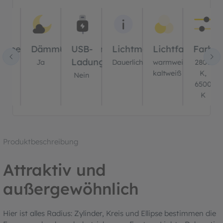
Bildergalerie überspringen
er
ernbedienung?
Dämmerungssensor?
USB-
Lichtmodus
Lichtfarbe(n)
Farbt
Ladung?
ein
Ja
Dauerlicht
warmweiß,
2800
kaltweiß
K,
Nein
6500
K
Produktbeschreibung
Attraktiv und
außergewöhnlich
Hier ist alles Radius: Zylinder, Kreis und Ellipse bestimmen die