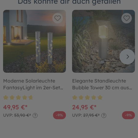
Das könnte dir auch gefallen
Moderne Solarleuchte
Elegante Standleuchte
FantasyLight im 2er-Set
Bubble Tower 30 cm aus
aus Aluminium
Edelstahl
49,95 €*
24,95 €*
UVP:
53,90 €*
UVP:
27,95 €*
-9%
-9%
?
?