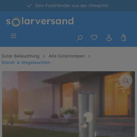
Dein Fachhändler aus der Oberpfalz
alt springen
30 Tage kostenlose Retoure
Versandkostenfrei ab 60 Euro*
Solar Beleuchtung
Alle Solarlampen
Stand- & Wegeleuchten