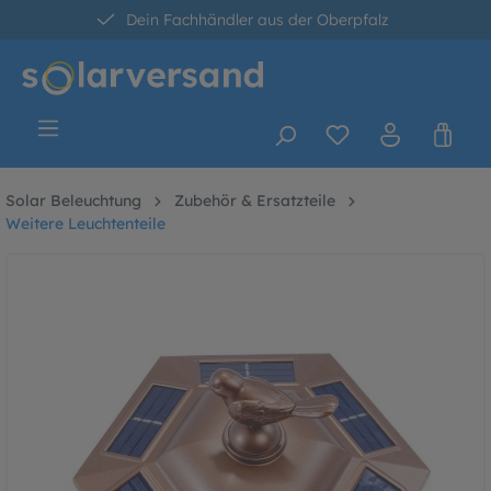
Dein Fachhändler aus der Oberpfalz
alt springen
30 Tage kostenlose Retoure
Versandkostenfrei ab 60 Euro*
Solar Beleuchtung
Zubehör & Ersatzteile
Weitere Leuchtenteile