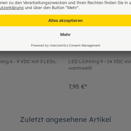
ring 6 - 9 VDC mit 3 LEDs,
LED Lichtring 9 - 14 VDC mi
warmweiß
7,95 €*
Zuletzt angesehene Artikel