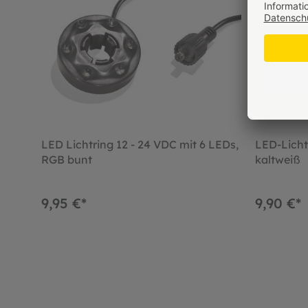
LED Lichtring 12 - 24 VDC mit 6 LEDs,
LED-Licht
RGB bunt
kaltweiß
9,95 €*
9,90 €*