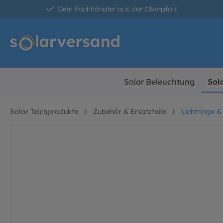
Dein Fachhändler aus der Oberpfalz
springen
Zur Hauptnavigation springen
Solar Beleuchtung
Sol
Solar Teichprodukte
Zubehör & Ersatzteile
Lichtringe &