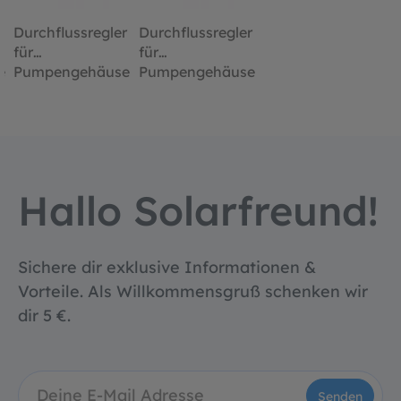
r
Durchflussregler
Durchflussregler
für
für
e
Pumpengehäuse
Pumpengehäuse
Hallo Solarfreund!
Sichere dir exklusive Informationen &
Vorteile. Als Willkommensgruß schenken wir
dir 5 €.
Senden