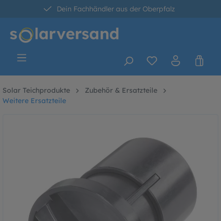
Dein Fachhändler aus der Oberpfalz
alt springen
30 Tage kostenlose Retoure
Versandkostenfrei ab 60 Euro*
Solar Teichprodukte
Zubehör & Ersatzteile
Weitere Ersatzteile