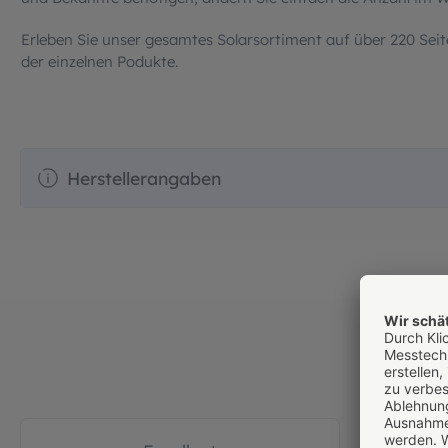
Erleben Sie unser gesamtes Solarsortiment auf über 220 Seit
der einzelnen Podukte.
Herstellerangaben
Bewertung