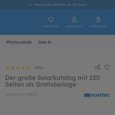
Versandkostenfrei ab 60 Euro*
MERKZETTEL
MEIN KONTO
WARENKORB
Photovoltaik
Sale %
(431)
Durchschnittliche Bewertung von 4.9 von 5 Sternen
Der große Solarkatalog mit 220
Seiten als Gratisbeilage
Artikel-Nr.:
000077