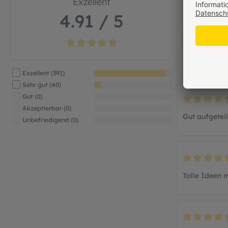
Exzellent
4.91 / 5
Bewertung mi
Durchschnittliche Bewertung von 4.9 von 5 Ste
Super tolle 
91%
Exzellent (391)
9%
Sehr gut (40)
0%
Gut (0)
Bewertung mi
0%
Akzeptierbar (0)
Gut aufgeteil
0%
Unbefriedigend (0)
Bewertung mi
Tolle Ideen m
Bewertung mi