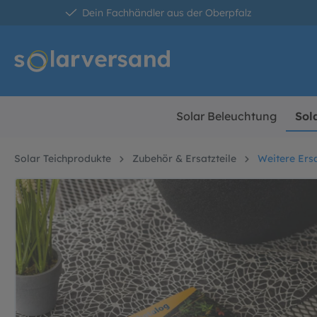
Dein Fachhändler aus der Oberpfalz
springen
Zur Hauptnavigation springen
Solar Beleuchtung
Sol
Solar Teichprodukte
Zubehör & Ersatzteile
Weitere Ersa