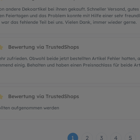
t 5 von 5 Sternen
n andere Dekoartikel bei ihnen gekauft. Schneller Versand, gutes Pr
en Feiertagen und das Problem konnte mit Hilfe einer sehr freund
 war das fehlende Teil bei uns. Vielen Dank, immer wieder gerne.
Bewertung via TrustedShops
t 5 von 5 Sternen
r zufrieden. Obwohl beide jetzt bestellten Artikel Fehler hatten,
end einig. Behalten und haben einen Preisnachlass für beide Art
Bewertung via TrustedShops
t 5 von 5 Sternen
sollten aufgenommen werden
1
2
3
4
5