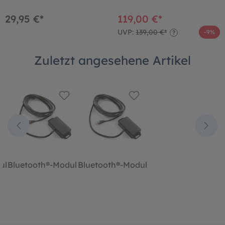
29,95 €*
119,00 €*
UVP:
139,00 €*
-9%
?
Zuletzt angesehene Artikel
ul
Bluetooth®-Modul
Bluetooth®-Modul