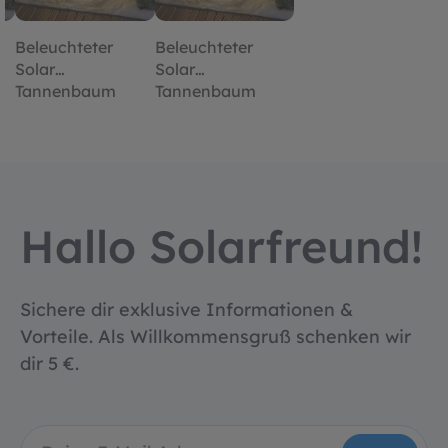
Beleuchteter
Beleuchteter
Solar
Solar
Tannenbaum
Tannenbaum
Höhe 50 cm mit
Höhe 50 cm mit
n
200 warmweißen
200 warmweißen
LEDs
LEDs
Hallo Solarfreund!
Sichere dir exklusive Informationen &
Vorteile. Als Willkommensgruß schenken wir
dir 5 €.