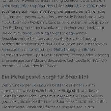
romantische Weihnachtsstimmung bei Nacht. Das 1,2-Watt
Solarmodul lädt tagsüber den Li-Ion Akku (3,7 V, 2000 mAh)
zuverlässig auf; nachts versorgt der gespeicherte Strom die
Lichterkette und zaubert stimmungsvolle Beleuchtung. Das
Modul lässt sich flexibel nutzen: Es wird sicher per Erdspieß in
den Boden gesetzt oder wahlweise an einer Wand befestigt.
Die ca. 5 m lange Zuleitung sorgt für angenehme
Anschlussmöglichkeiten zur Leuchte. Bei voller Ladung
beträgt die Leuchtdauer bis zu 10 Stunden. Der Tannenbaum
kann zudem sicher durch vier Metallheringe im Boden
verankert werden – perfekt für Garten, Terrasse oder Eingang.
Eine energiesparende und dekorative Lichtquelle für festlich-
romantische Stunden im Freien.
Ein Metallgestell sorgt für Stabilität
Der Grundkörper des Baums besteht aus einem 3 mm
starken, schwarz beschichteten Metallgestell. Um dieses
Gestell ist eine Lichterkette mit insgesamt 200 Micro-LEDs
gewickelt, die die Konturen des Baums bei Nacht beleuchtet.
Die schwarze Kabelfarbe fügt sich harmonisch in das