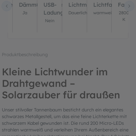
er
ernbedienung?
Dämmerungssensor?
USB-
Lichtmodus
Lichtfarbe(n)
Farbt
Ladung?
ein
Ja
Dauerlicht
warmweiß
2800
K
Nein
Produktbeschreibung
Kleine Lichtwunder im
Drahtgewand –
Solarzauber für draußen
Unser stilvoller Tannenbaum besticht durch ein elegantes
schwarzes Metallgestell, um das eine feine Lichterkette mit
schwarzem Kabel gewunden ist. Die rund 200 Micro-LEDs
strahlen warmweiß und verleihen Ihrem Außenbereich eine