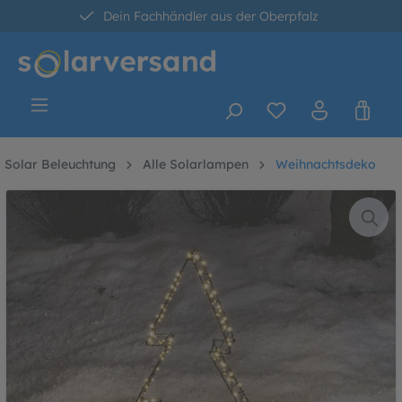
Dein Fachhändler aus der Oberpfalz
alt springen
30 Tage kostenlose Retoure
Versandkostenfrei ab 60 Euro*
Solar Beleuchtung
Alle Solarlampen
Weihnachtsdeko