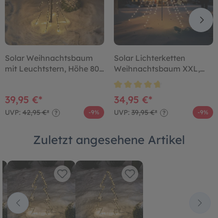
Solar Weihnachtsbaum
Solar Lichterketten
mit Leuchtstern, Höhe 80
Weihnachtsbaum XXL,
cm
Höhe 2 m mit 200 LEDs
39,95 €*
34,95 €*
UVP:
42,95 €*
UVP:
39,95 €*
-9%
-9%
?
?
Zuletzt angesehene Artikel