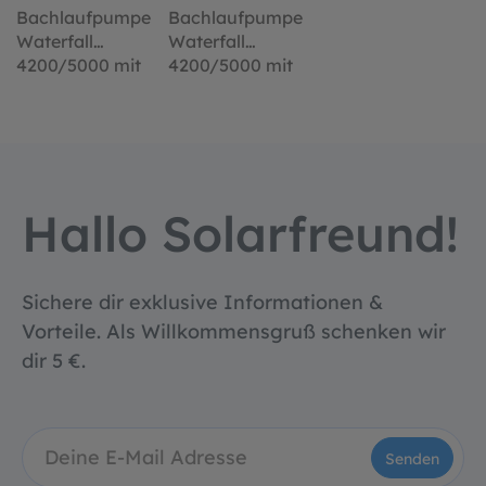
e
Bachlaufpumpe
Bachlaufpumpe
Waterfall
Waterfall
4200/5000 mit
4200/5000 mit
lu
Schlauchanschlu
Schlauchanschlu
ss
ss
Hallo Solarfreund!
Sichere dir exklusive Informationen &
Vorteile. Als Willkommensgruß schenken wir
dir 5 €.
Senden