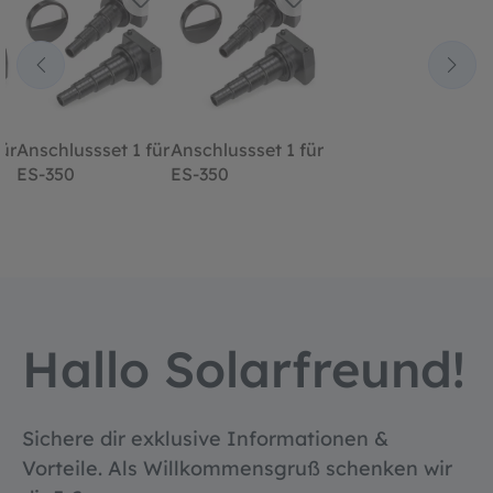
ür
Anschlussset 1 für
Anschlussset 1 für
ES-350
ES-350
Hallo Solarfreund!
Sichere dir exklusive Informationen &
Vorteile. Als Willkommensgruß schenken wir