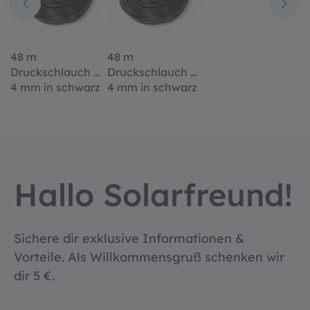
48 m
48 m
⌀
Druckschlauch ⌀
Druckschlauch ⌀
z
4 mm in schwarz
4 mm in schwarz
Hallo Solarfreund!
Sichere dir exklusive Informationen &
Vorteile. Als Willkommensgruß schenken wir
dir 5 €.