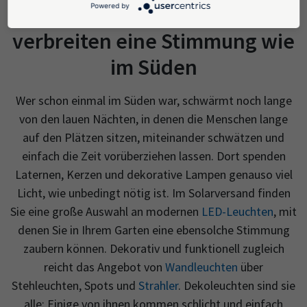
Powered by
Solarleuchten mit LEDs
verbreiten eine Stimmung wie
im Süden
Wer schon einmal im Süden war, schwärmt noch lange
von den lauen Nächten, in denen die Menschen lange
auf den Plätzen sitzen, miteinander schwätzen und
einfach die Zeit vorüberziehen lassen. Dort spenden
Laternen, Kerzen und dekorative Lampen genauso viel
Licht, wie unbedingt nötig ist. Im Solarversand finden
Sie eine große Auswahl an modernen
LED-Leuchten
, mit
denen Sie in Ihrem Garten eine ebensolche Stimmung
zaubern können. Dekorativ und funktionell zugleich
reicht das Angebot von
Wandleuchten
über
Stehleuchten, Spots und
Strahler
. Dekoleuchten sind sie
alle: Einige von ihnen kommen schlicht und einfach