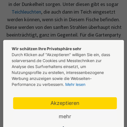
in der Dunkelheit sorgen. Unter diesen gibt es sogar
Teichleuchten
, die auch dann im Teich eingesetzt
werden können, wenn sich in Diesem Fische befinden.
Diese werden von den sanften Strahlen überhaupt nicht
beeinträchtigt, ganz im Gegenteil. Für die Gartenparty
lassen sich Lichterketten in den Sträuchern und Bäumen
Wir schätzen Ihre Privatsphäre sehr
aufhängen, die für eine bunte Stimmung sorgen
Durch Klicken auf "Akzeptieren" willigen Sie ein, dass
können.
solarversand.de Cookies und Messtechniken zur
Analyse des Surfverhaltens einsetzt, um
Nutzungsprofile zu erstellen, interessenbezogene
Werbung anzuzeigen sowie die Webseiten-
Performance zu verbessern.
Mehr lesen
Akzeptieren
mehr