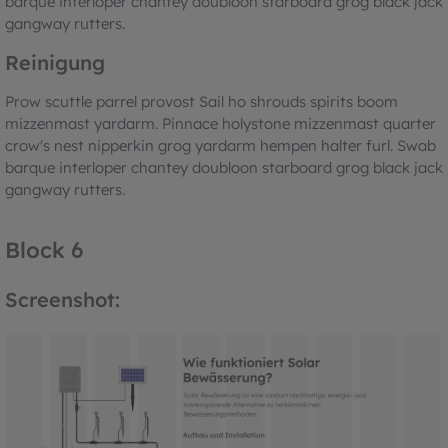
barque interloper chantey doubloon starboard grog black jack
gangway rutters.
Reinigung
Prow scuttle parrel provost Sail ho shrouds spirits boom
mizzenmast yardarm. Pinnace holystone mizzenmast quarter
crow's nest nipperkin grog yardarm hempen halter furl. Swab
barque interloper chantey doubloon starboard grog black jack
gangway rutters.
Block 6
Screenshot: