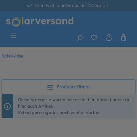
Dein Fachhändler aus der Oberpfalz
alt springen
30 Tage kostenlose Retoure
Versandkostenfrei ab 60 Euro*
Spielwiese
Produkte filtern
Diese Kategorie wurde neu erstellt, in Kürze findest du
hier auch Artikel.
Schau gerne später noch einmal vorbei.