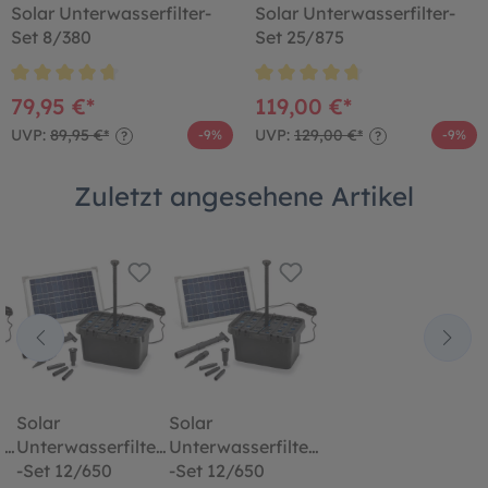
Solar Unterwasserfilter-
Solar Unterwasserfilter-
Set 8/380
Set 25/875
79,95 €*
119,00 €*
UVP:
89,95 €*
UVP:
129,00 €*
-9%
-9%
?
?
Zuletzt angesehene Artikel
Solar
Solar
er
Unterwasserfilter
Unterwasserfilter
-Set 12/650
-Set 12/650