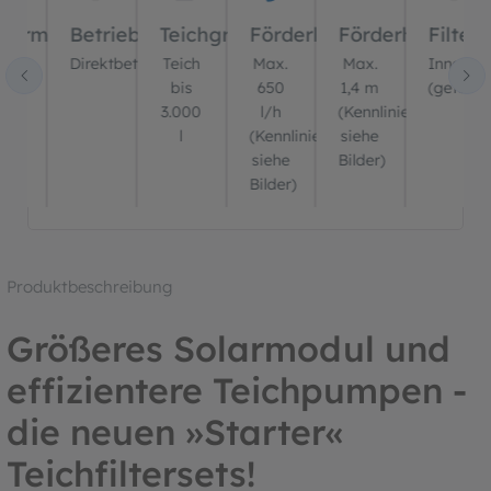
olarmodul
Betriebsart
Teichgröße
Förderleistung
Förderhöhe
Filtert
12
Direktbetrieb
Teich
Max.
Max.
Innenfilt
Wp
bis
650
1,4 m
(getauch
3.000
l/h
(Kennlinie
l
(Kennlinie
siehe
siehe
Bilder)
Bilder)
Produktbeschreibung
Größeres Solarmodul und
effizientere Teichpumpen -
die neuen »Starter«
Teichfiltersets!