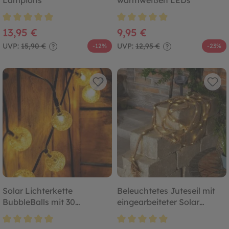
Lampions
warmweißen LEDs
Durchschnittliche Bewertung von 4.9 von 5 Sternen
Durchschnittliche Bewertung von
13,95 €
9,95 €
UVP:
15,90 €
UVP:
12,95 €
-12%
-23%
?
?
Solar Lichterkette
Beleuchtetes Juteseil mit
BubbleBalls mit 30
eingearbeiteter Solar
warmweißen LEDs
Lichterkette
Durchschnittliche Bewertung von 4.9 von 5 Sternen
Durchschnittliche Bewertung von