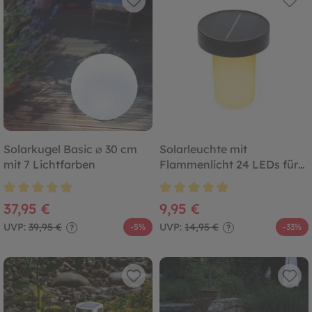
Solarkugel Basic ⌀ 30 cm
Solarleuchte mit
mit 7 Lichtfarben
Flammenlicht 24 LEDs für
Eigenanwendung
Durchschnittliche Bewertung von 4.8 von 5 Sternen
Durchschnittliche Bewertung von
37,95 €
9,95 €
UVP:
39,95 €
UVP:
14,95 €
-5%
-33%
?
?