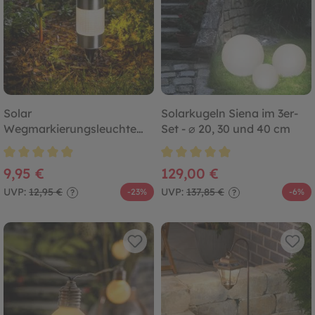
Solar
Solarkugeln Siena im 3er-
Wegmarkierungsleuchte
Set - ⌀ 20, 30 und 40 cm
Puc Light 12 cm
Durchschnittliche Bewertung von 4.8 von 5 Sternen
Durchschnittliche Bewertung von
9,95 €
129,00 €
UVP:
12,95 €
UVP:
137,85 €
-23%
-6%
?
?