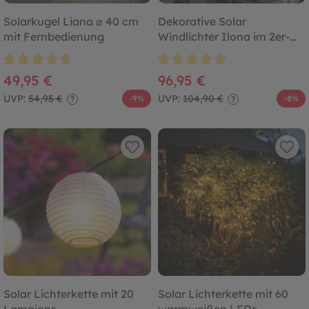
Solarkugel Liana ⌀ 40 cm
Dekorative Solar
mit Fernbedienung
Windlichter Ilona im 2er-
Set
Durchschnittliche Bewertung von 4.8 von 5 Sternen
Durchschnittliche Bewertung von
49,95 €
96,95 €
UVP:
54,95 €
UVP:
104,90 €
-9%
-8%
?
?
Solar Lichterkette mit 20
Solar Lichterkette mit 60