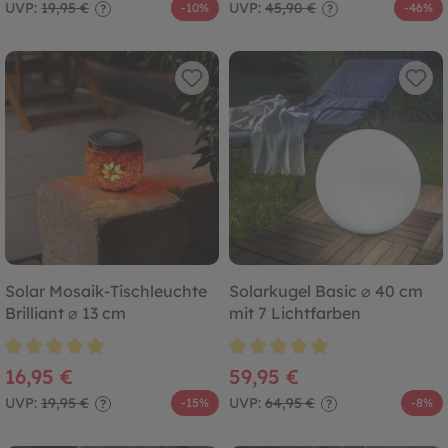
UVP:
19,95 €
UVP:
45,90 €
-10%
-46%
?
?
Solar Mosaik-Tischleuchte
Solarkugel Basic ⌀ 40 cm
Brilliant ⌀ 13 cm
mit 7 Lichtfarben
Durchschnittliche Bewertung von 4.9 von 5 Sternen
Durchschnittliche Bewertung von
16,95 €
59,95 €
UVP:
19,95 €
UVP:
64,95 €
-15%
-8%
?
?