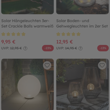
Solar Hängeleuchten 3er-
Solar Boden- und
Set Crackle Balls warmweiß
Gehwegleuchten im 2er Set
Durchschnittliche Bewertung von 4.8 von 5 Sternen
Durchschnittliche Bewertung von
9,95 €
12,95 €
UVP:
12,95 €
UVP:
14,95 €
-23%
-13%
?
?