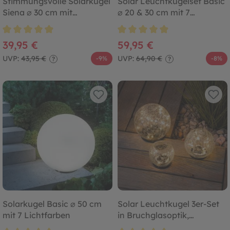
Stimmungsvolle Solarkugel
Solar Leuchtkugelset Basic
Siena ⌀ 30 cm mit
⌀ 20 & 30 cm mit 7
Fernbedienung
Lichtfarben
Durchschnittliche Bewertung von 4.9 von 5 Sternen
Durchschnittliche Bewertung von
39,95 €
59,95 €
UVP:
43,95 €
UVP:
64,90 €
-9%
-8%
?
?
Solarkugel Basic ⌀ 50 cm
Solar Leuchtkugel 3er-Set
mit 7 Lichtfarben
in Bruchglasoptik,
warmweiß