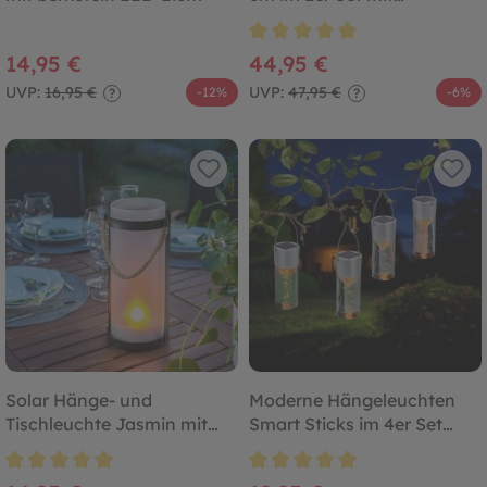
Fernbedienung
Durchschnittliche Bewertung von
14,95 €
44,95 €
UVP:
16,95 €
UVP:
47,95 €
-12%
-6%
?
?
Solar Hänge- und
Moderne Hängeleuchten
Tischleuchte Jasmin mit
Smart Sticks im 4er Set
Flackerkerze
bernsteinfarben
Durchschnittliche Bewertung von 4.8 von 5 Sternen
Durchschnittliche Bewertung von