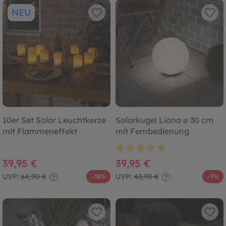
NEU
10er Set Solar Leuchtkerze
Solarkugel Liana ⌀ 30 cm
mit Flammeneffekt
mit Fernbedienung
Durchschnittliche Bewertung von
39,95 €
39,95 €
UVP:
64,90 €
UVP:
43,90 €
-38%
-9%
?
?