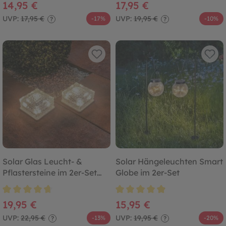
14,95 €
17,95 €
UVP:
17,95 €
UVP:
19,95 €
-17%
-10%
?
?
Solar Glas Leucht- &
Solar Hängeleuchten Smart
Pflastersteine im 2er-Set
Globe im 2er-Set
DuoColor
Durchschnittliche Bewertung von 4.6 von 5 Sternen
Durchschnittliche Bewertung von
19,95 €
15,95 €
UVP:
22,95 €
UVP:
19,95 €
-13%
-20%
?
?