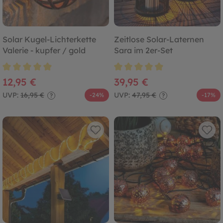
Solar Kugel-Lichterkette
Zeitlose Solar-Laternen
Valerie - kupfer / gold
Sara im 2er-Set
Durchschnittliche Bewertung von 4.9 von 5 Sternen
Durchschnittliche Bewertung von
12,95 €
39,95 €
UVP:
16,95 €
UVP:
47,95 €
-24%
-17%
?
?