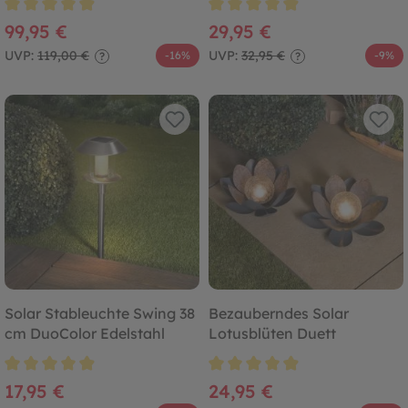
Durchschnittliche Bewertung von 4.9 von 5 Sternen
Durchschnittliche Bewertung von
99,95 €
29,95 €
UVP:
119,00 €
UVP:
32,95 €
-16%
-9%
?
?
Solar Stableuchte Swing 38
Bezauberndes Solar
cm DuoColor Edelstahl
Lotusblüten Duett
Durchschnittliche Bewertung von 4.8 von 5 Sternen
Durchschnittliche Bewertung von
17,95 €
24,95 €