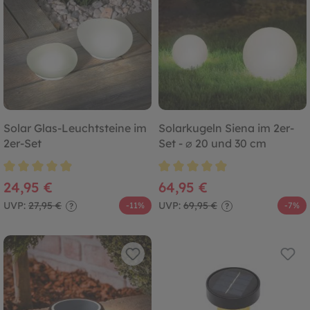
Solar Glas-Leuchtsteine im
Solarkugeln Siena im 2er-
2er-Set
Set - ⌀ 20 und 30 cm
Durchschnittliche Bewertung von 4.9 von 5 Sternen
Durchschnittliche Bewertung von
24,95 €
64,95 €
UVP:
27,95 €
UVP:
69,95 €
-11%
-7%
?
?