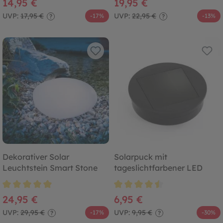
14,95 €
19,95 €
UVP:
17,95 €
UVP:
22,95 €
-17%
-13%
?
?
Dekorativer Solar
Solarpuck mit
Leuchtstein Smart Stone
tageslichtfarbener LED
Durchschnittliche Bewertung von 4.8 von 5 Sternen
Durchschnittliche Bewertung von
24,95 €
6,95 €
UVP:
29,95 €
UVP:
9,95 €
-17%
-30%
?
?