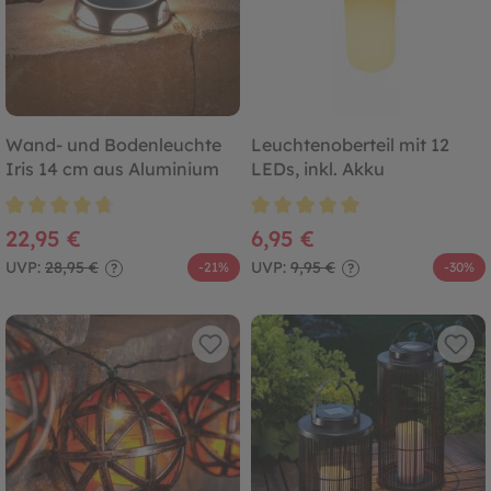
Wand- und Bodenleuchte
Leuchtenoberteil mit 12
Iris 14 cm aus Aluminium
LEDs, inkl. Akku
Durchschnittliche Bewertung von 4.8 von 5 Sternen
Durchschnittliche Bewertung von
22,95 €
6,95 €
UVP:
28,95 €
UVP:
9,95 €
-21%
-30%
?
?