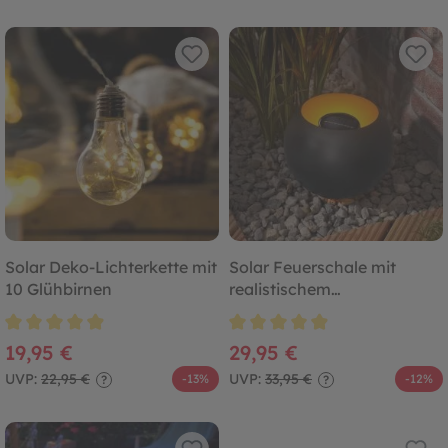
Solar Deko-Lichterkette mit
Solar Feuerschale mit
10 Glühbirnen
realistischem
Flammeneffekt
Durchschnittliche Bewertung von 4.9 von 5 Sternen
Durchschnittliche Bewertung von
19,95 €
29,95 €
UVP:
22,95 €
UVP:
33,95 €
-13%
-12%
?
?