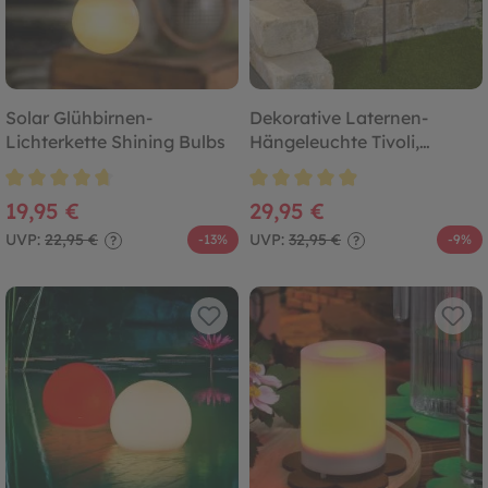
Solar Glühbirnen-
Dekorative Laternen-
Lichterkette Shining Bulbs
Hängeleuchte Tivoli,
kupferfarben
Durchschnittliche Bewertung von 4.8 von 5 Sternen
Durchschnittliche Bewertung von
19,95 €
29,95 €
UVP:
22,95 €
UVP:
32,95 €
-13%
-9%
?
?