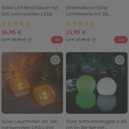
Solar Lichterschlauch mit
Orientalische Solar
200 warmweißen LEDs
Lichterkette mit 20
warmweißen LEDs
Durchschnittliche Bewertung von 4.9 von 5 Sternen
Durchschnittliche Bewertung von
36,95 €
15,95 €
UVP:
39,95 €
UVP:
17,95 €
-8%
-11%
?
?
Solar Leuchtstein 2er Set
Solar Schwimmkugeln ⌀ 20
mit bernstein LED-Licht
cm im 2er Set mit