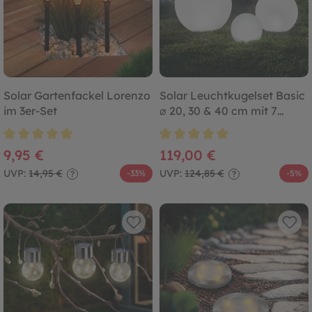
Solar Gartenfackel Lorenzo
Solar Leuchtkugelset Basic
im 3er-Set
⌀ 20, 30 & 40 cm mit 7
Lichtfarben
Durchschnittliche Bewertung von 4.9 von 5 Sternen
Durchschnittliche Bewertung von
9,95 €
119,00 €
UVP:
14,95 €
UVP:
124,85 €
-33%
-5%
?
?