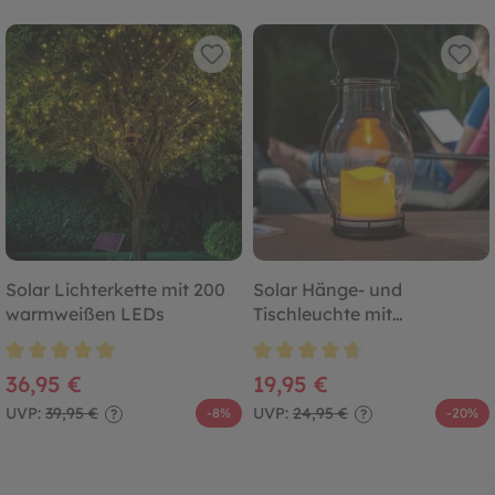
Solar Lichterkette mit 200
Solar Hänge- und
warmweißen LEDs
Tischleuchte mit
Flackerkerze
Durchschnittliche Bewertung von 4.9 von 5 Sternen
Durchschnittliche Bewertung von
36,95 €
19,95 €
UVP:
39,95 €
UVP:
24,95 €
-8%
-20%
?
?