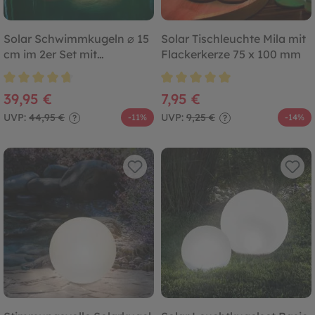
Solar Schwimmkugeln ⌀ 15
Solar Tischleuchte Mila mit
cm im 2er Set mit
Flackerkerze 75 x 100 mm
Fernbedienung
Durchschnittliche Bewertung von 4.8 von 5 Sternen
Durchschnittliche Bewertung von
39,95 €
7,95 €
UVP:
44,95 €
UVP:
9,25 €
-11%
-14%
?
?