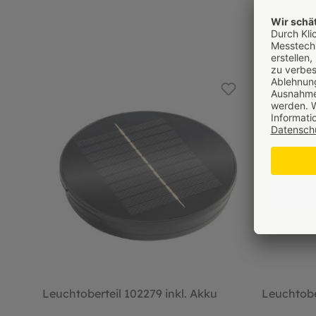
Leuchtoberteil 102279 inkl. Akku
Leuchtobe