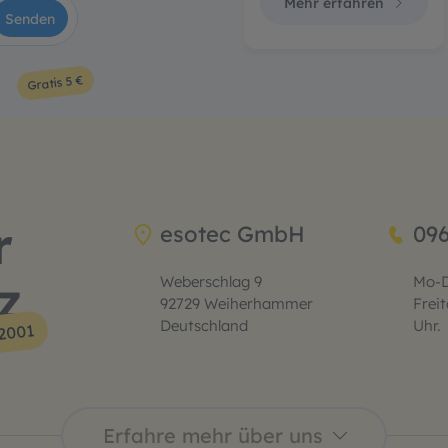
Mehr erfahren
Senden
Gratis 5 €
r
esotec GmbH
09
z
Weberschlag 9
Mo-D
92729 Weiherhammer
Freit
Deutschland
Uhr.
 2001
Erfahre mehr über uns