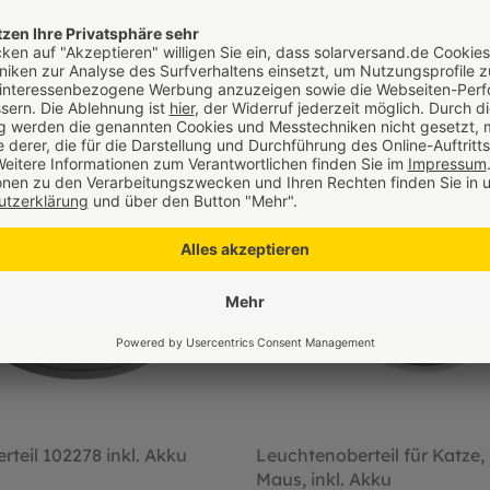
Das könnte dir auch gefallen
rteil 102278 inkl. Akku
Leuchtenoberteil für Katze,
Maus, inkl. Akku