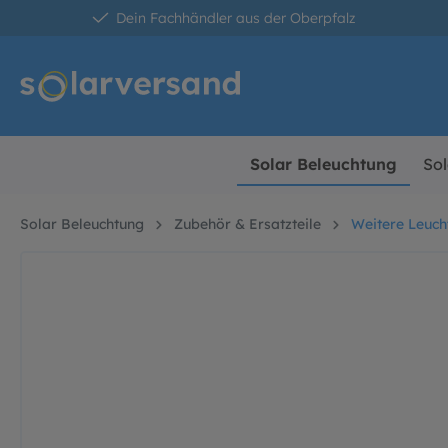
Dein Fachhändler aus der Oberpfalz
springen
Zur Hauptnavigation springen
Solar Beleuchtung
Sol
Solar Beleuchtung
Zubehör & Ersatzteile
Weitere Leuch