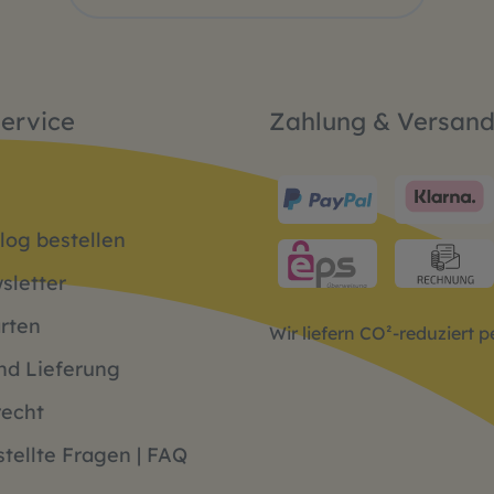
ervice
Zahlung & Versan
log bestellen
sletter
rten
Wir liefern CO²-reduziert 
nd Lieferung
recht
tellte Fragen | FAQ