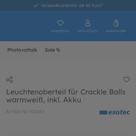
Versandkostenfrei ab 60 Euro*
MERKZETTEL
MEIN KONTO
WARENKORB
Photovoltaik
Sale %
Leuchtenoberteil für Crackle Balls
warmweiß, inkl. Akku
Artikel-Nr.:
921047