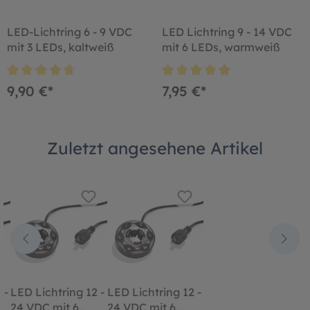
LED-Lichtring 6 - 9 VDC
LED Lichtring 9 - 14 VDC
mit 3 LEDs, kaltweiß
mit 6 LEDs, warmweiß
9,90 €*
7,95 €*
Zuletzt angesehene Artikel
 -
LED Lichtring 12 -
LED Lichtring 12 -
24 VDC mit 6
24 VDC mit 6