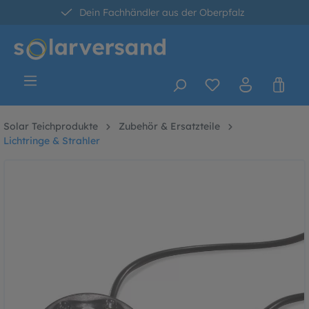
Dein Fachhändler aus der Oberpfalz
alt springen
30 Tage kostenlose Retoure
Versandkostenfrei ab 60 Euro*
Solar Teichprodukte
Zubehör & Ersatzteile
Lichtringe & Strahler