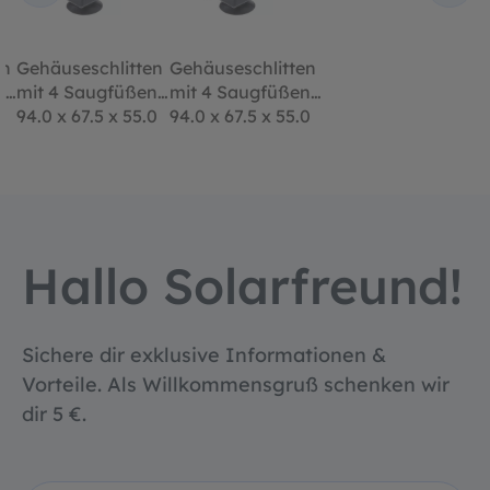
en
Gehäuseschlitten
Gehäuseschlitten
n
mit 4 Saugfüßen
mit 4 Saugfüßen
0
94.0 x 67.5 x 55.0
94.0 x 67.5 x 55.0
mm
mm
Hallo Solarfreund!
Sichere dir exklusive Informationen &
Vorteile. Als Willkommensgruß schenken wir
dir 5 €.