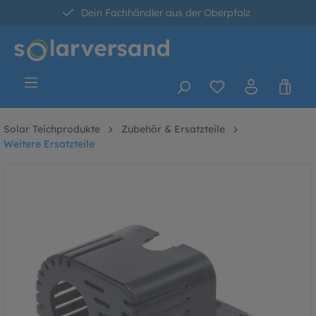
Dein Fachhändler aus der Oberpfalz
alt springen
30 Tage kostenlose Retoure
Versandkostenfrei ab 60 Euro*
Solar Teichprodukte
Zubehör & Ersatzteile
Weitere Ersatzteile