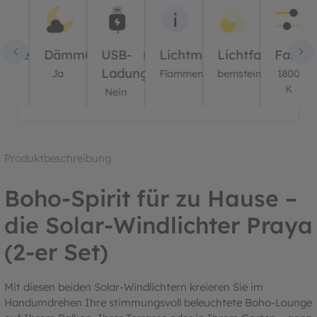
er
ernbedienung?
Dämmerungssensor?
USB-
Lichtmodus
Lichtfarbe(n)
Farbt
Ladung?
ein
Ja
Flammenlicht
bernstein
1800
K
Nein
Produktbeschreibung
Boho-Spirit für zu Hause –
die Solar-Windlichter Praya
(2-er Set)
Mit diesen beiden Solar-Windlichtern kreieren Sie im
Handumdrehen Ihre stimmungsvoll beleuchtete Boho-Lounge