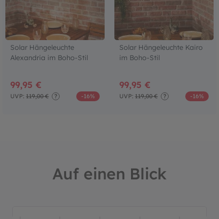
Solar Hängeleuchte
Solar Hängeleuchte Kairo
Alexandria im Boho-Stil
im Boho-Stil
99,95 €
99,95 €
UVP:
119,00 €
?
-16%
UVP:
119,00 €
?
-16%
Auf einen Blick
Bildergalerie überspringen