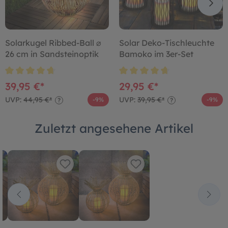
Solarkugel Ribbed-Ball ⌀
Solar Deko-Tischleuchte
26 cm in Sandsteinoptik
Bamoko im 3er-Set
39,95 €*
29,95 €*
UVP:
44,95 €*
UVP:
39,95 €*
-9%
-9%
?
?
Zuletzt angesehene Artikel