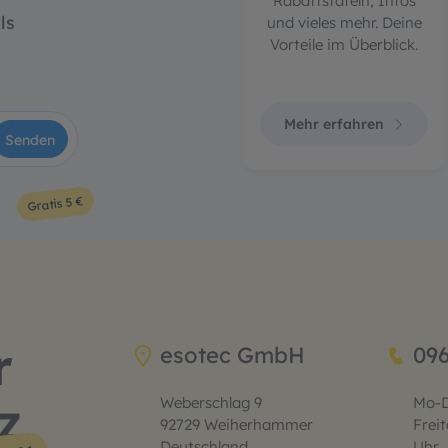
Rabattstafeln, Infos
ls
und vieles mehr. Deine
Vorteile im Überblick.
Mehr erfahren
Senden
Gratis 5 €
r
esotec GmbH
09
z
Weberschlag 9
Mo-D
92729 Weiherhammer
Freit
Deutschland
Uhr.