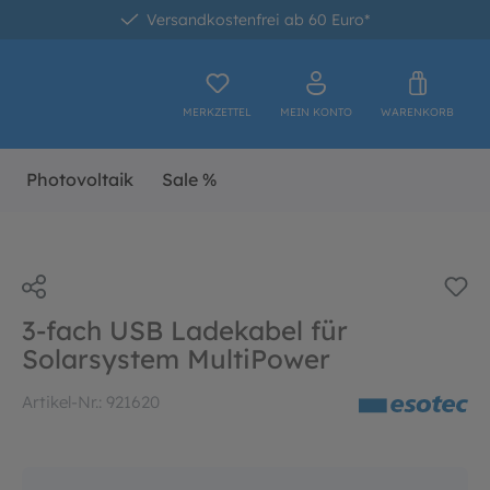
Versandkostenfrei ab 60 Euro*
MERKZETTEL
MEIN KONTO
WARENKORB
Photovoltaik
Sale %
3-fach USB Ladekabel für
Solarsystem MultiPower
Artikel-Nr.:
921620