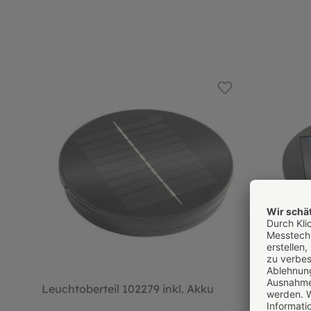
Leuchtoberteil 102279 inkl. Akku
Leuchtobe