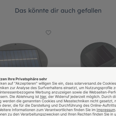
Das könnte dir auch gefallen
rteil 102278 inkl. Akku
Leuchtenoberteil für Katze,
Maus, inkl. Akku